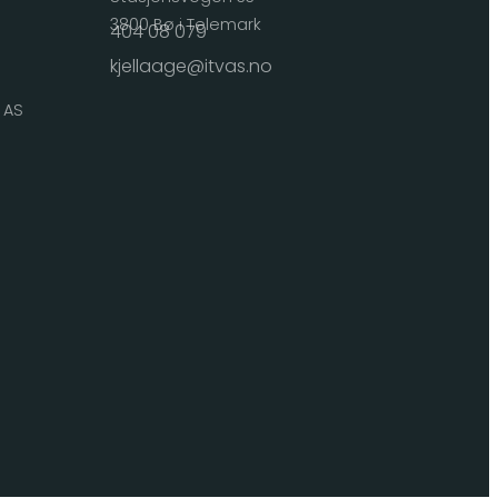
3800 Bø i Telemark
404 08 079
kjellaage@itvas.no
 AS