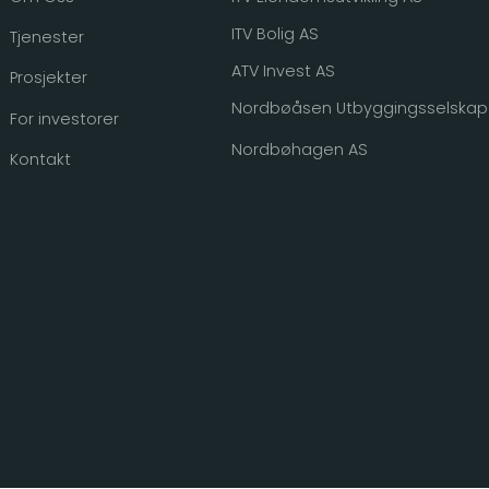
ITV Bolig AS
Tjenester
ATV Invest AS
Prosjekter
Nordbøåsen Utbyggingsselskap
For investorer
Nordbøhagen AS
Kontakt