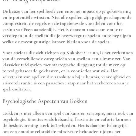
De keuze van het spel heeft een enorme impact op je gokervaring
en je potentiële winsten. Niet alle spellen zijn gelijk geschapen; de
complexiteit, de regels en de ingebouwde voordelen voor het
casino variëren aanzienlijk. Het is daarom raadzaam om je te
verdiepen in de spellen die je overweegt te spelen en te begrijpen
welke de meest gunstige kansen bieden voor de speler.
Voor spelers die zich richten op Kokobet Casino, is het verkennen
van de verschillende categorieën van spellen een slimme zet. Van
klassieke tafelspelen met strategische diepgang tot de meer op
toeval gebaseerde gokkasten, er is voor ieder wat wils. Het
selecteren van spellen die aansluiten bij je kennis, vaardigheid en
risicotolerantie is een proactieve stap naar het verbeteren van je
spelresultaten.
Psychologische Aspecten van Gokken
Gokken is niet alleen een spel van kans en strategie, maar ook van
psychologie. Emoties zoals hebzucht, frustratie en euforie kunnen
de besluitvorming sterk beïnvloeden. Het is daarom belangrijk
om een emotioneel stabiele mindset te behouden tijdens het