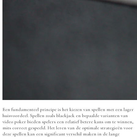
Een fundamenteel principe is het kiezen van spellen met een lager
huisvoordeel. Spellen zoals blackjack en bepaalde varianten van
video poker bieden spelers een relatief betere kans om te winnen,
mits correct gespeeld. Het leren van de optimale strategieën voor
deze spellen kan een significant verschil maken in de lange