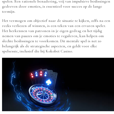
spelen. Een rationele benadering, vrij van impulsieve beslissingen
gedreven door emoties, is essentieel voor succes op de lange
termijn.
Het vermogen om objectief naar de situatie te kijken, zelfs na een
reeks verliezen of winsten, is een teken van een ervaren speler.
Het herkennen van patronen in je eigen gedrag en het tijdig
nemen van pauzes om je emoties te reguleren, kan helpen om
slechte beslissingen te voorkomen. Dit mentale spel is net zo
belangrijk als de strategische aspecten, en geldt voor elke
spelsessie, inclusief die bij Kokobet Casino.