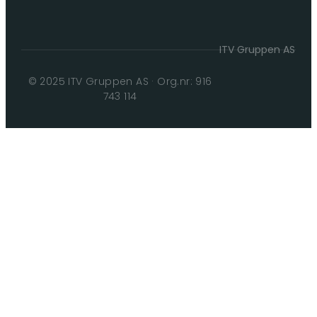
ITV Gruppen AS
© 2025 ITV Gruppen AS · Org.nr: 916
743 114