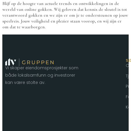
Blijf op de hoogte van actuele trends en ontwikkelingen in de
wereld van online gokken. Wij geloven dat kennis de sleutel is tot
verantwoord gokken en we zijn er om je te ondersteunen op jouw
speelreis. Jouw veiligheid en plezier staan voorop, en wij zijn er
om dat te waarborgen.
SI
O
Vi skaper eiendomsprosjekter som
både lokalsamfunn og investorer
Tj
kan være stolte av.
Pr
Fo
Ko