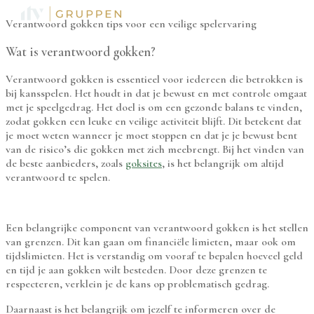
Verantwoord gokken tips voor een veilige spelervaring
Wat is verantwoord gokken?
Verantwoord gokken is essentieel voor iedereen die betrokken is
bij kansspelen. Het houdt in dat je bewust en met controle omgaat
met je speelgedrag. Het doel is om een gezonde balans te vinden,
zodat gokken een leuke en veilige activiteit blijft. Dit betekent dat
je moet weten wanneer je moet stoppen en dat je je bewust bent
van de risico’s die gokken met zich meebrengt. Bij het vinden van
de beste aanbieders, zoals
goksites
, is het belangrijk om altijd
verantwoord te spelen.
Een belangrijke component van verantwoord gokken is het stellen
van grenzen. Dit kan gaan om financiële limieten, maar ook om
tijdslimieten. Het is verstandig om vooraf te bepalen hoeveel geld
en tijd je aan gokken wilt besteden. Door deze grenzen te
respecteren, verklein je de kans op problematisch gedrag.
Daarnaast is het belangrijk om jezelf te informeren over de