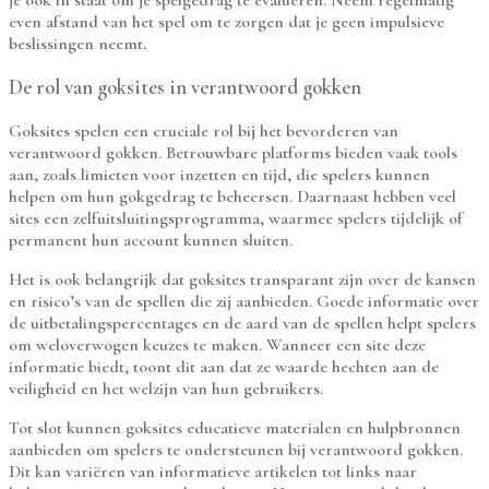
je ook in staat om je spelgedrag te evalueren. Neem regelmatig
even afstand van het spel om te zorgen dat je geen impulsieve
beslissingen neemt.
De rol van goksites in verantwoord gokken
Goksites spelen een cruciale rol bij het bevorderen van
verantwoord gokken. Betrouwbare platforms bieden vaak tools
aan, zoals limieten voor inzetten en tijd, die spelers kunnen
helpen om hun gokgedrag te beheersen. Daarnaast hebben veel
sites een zelfuitsluitingsprogramma, waarmee spelers tijdelijk of
permanent hun account kunnen sluiten.
Het is ook belangrijk dat goksites transparant zijn over de kansen
en risico’s van de spellen die zij aanbieden. Goede informatie over
de uitbetalingspercentages en de aard van de spellen helpt spelers
om weloverwogen keuzes te maken. Wanneer een site deze
informatie biedt, toont dit aan dat ze waarde hechten aan de
veiligheid en het welzijn van hun gebruikers.
Tot slot kunnen goksites educatieve materialen en hulpbronnen
aanbieden om spelers te ondersteunen bij verantwoord gokken.
Dit kan variëren van informatieve artikelen tot links naar