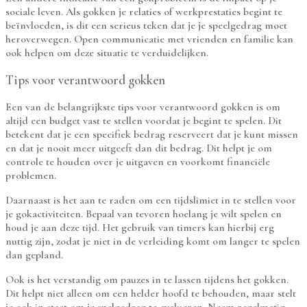
sociale leven. Als gokken je relaties of werkprestaties begint te
beïnvloeden, is dit een serieus teken dat je je speelgedrag moet
heroverwegen. Open communicatie met vrienden en familie kan
ook helpen om deze situatie te verduidelijken.
Tips voor verantwoord gokken
Een van de belangrijkste tips voor verantwoord gokken is om
altijd een budget vast te stellen voordat je begint te spelen. Dit
betekent dat je een specifiek bedrag reserveert dat je kunt missen
en dat je nooit meer uitgeeft dan dit bedrag. Dit helpt je om
controle te houden over je uitgaven en voorkomt financiële
problemen.
Daarnaast is het aan te raden om een tijdslimiet in te stellen voor
je gokactiviteiten. Bepaal van tevoren hoelang je wilt spelen en
houd je aan deze tijd. Het gebruik van timers kan hierbij erg
nuttig zijn, zodat je niet in de verleiding komt om langer te spelen
dan gepland.
Ook is het verstandig om pauzes in te lassen tijdens het gokken.
Dit helpt niet alleen om een helder hoofd te behouden, maar stelt