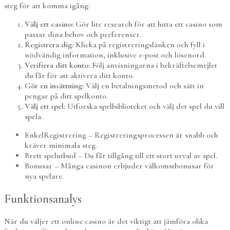
steg för att komma igång:
Välj ett casino:
Gör lite research för att hitta ett casino som
passar dina behov och preferenser.
Registrera dig:
Klicka på registreringslänken och fyll i
nödvändig information, inklusive e-post och lösenord.
Verifiera ditt konto:
Följ anvisningarna i bekräftelsemejlet
du får för att aktivera ditt konto.
Gör en insättning:
Välj en betalningsmetod och sätt in
pengar på ditt spelkonto.
Välj ett spel:
Utforska spelbiblioteket och välj det spel du vill
spela.
EnkelRegistrering – Registreringsprocessen är snabb och
kräver minimala steg.
Brett spelutbud – Du får tillgång till ett stort urval av spel.
Bonusar – Många casinon erbjuder välkomstbonusar för
nya spelare.
Funktionsanalys
När du väljer ett online casino är det viktigt att jämföra olika