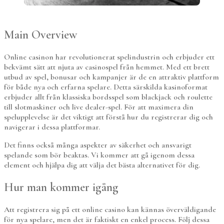
Main Overview
Online casinon har revolutionerat spelindustrin och erbjuder ett
bekvämt sätt att njuta av casinospel från hemmet. Med ett brett
utbud av spel, bonusar och kampanjer är de en attraktiv plattform
för både nya och erfarna spelare. Detta särskilda kasinoformat
erbjuder allt från klassiska bordsspel som blackjack och roulette
till slotmaskiner och live dealer-spel. För att maximera din
spelupplevelse är det viktigt att förstå hur du registrerar dig och
navigerar i dessa plattformar.
Det finns också många aspekter av säkerhet och ansvarigt
spelande som bör beaktas. Vi kommer att gå igenom dessa
element och hjälpa dig att välja det bästa alternativet för dig.
Hur man kommer igång
Att registrera sig på ett online casino kan kännas överväldigande
för nya spelare, men det är faktiskt en enkel process. Följ dessa