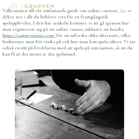
Välkommen till vår omfattande guide om online casinon, där vi
dyker ner i allt du behöver veta för en framgångsrik
spelupplevelse. I den här artikeln kommer vi att gå igenom hur
man registrerar sig på ett online casino, inklusive att besöka
https://casino-winzie.com/
för att utforska olika alternativ, vilka
funktioner man bör tänka på och hur man kan spela säkert. Vi tar
också en titt på fördelarna med att spela på nätcasinon, så att du
kan få ut det mesta av din spelstund.