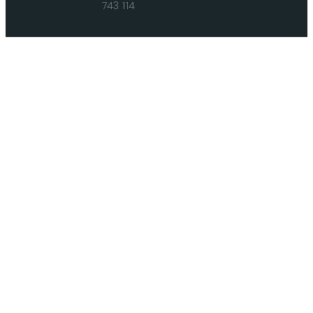
743 114