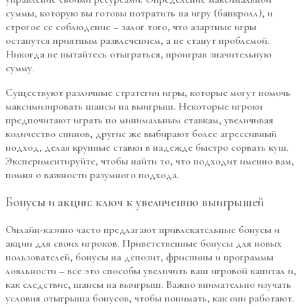
суммы, которую вы готовы потратить на игру (банкролл), и
строгое ее соблюдение – залог того, что азартные игры
останутся приятным развлечением, а не станут проблемой.
Никогда не пытайтесь отыграться, проиграв значительную
сумму.
Существуют различные стратегии игры, которые могут помочь
максимизировать шансы на выигрыш. Некоторые игроки
предпочитают играть по минимальным ставкам, увеличивая
количество спинов, другие же выбирают более агрессивный
подход, делая крупные ставки в надежде быстро сорвать куш.
Экспериментируйте, чтобы найти то, что подходит именно вам,
помня о важности разумного подхода.
Бонусы и акции: ключ к увеличению выигрышей
Онлайн-казино часто предлагают привлекательные бонусы и
акции для своих игроков. Приветственные бонусы для новых
пользователей, бонусы на депозит, фриспины и программы
лояльности – все это способы увеличить ваш игровой капитал и,
как следствие, шансы на выигрыш. Важно внимательно изучать
условия отыгрыша бонусов, чтобы понимать, как они работают.