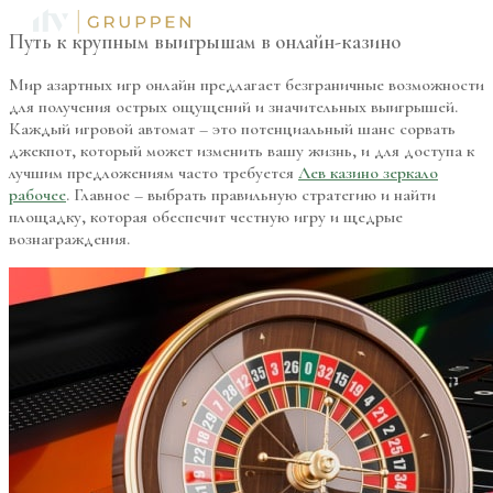
Путь к крупным выигрышам в онлайн-казино
Мир азартных игр онлайн предлагает безграничные возможности
для получения острых ощущений и значительных выигрышей.
Каждый игровой автомат – это потенциальный шанс сорвать
джекпот, который может изменить вашу жизнь, и для доступа к
лучшим предложениям часто требуется
Лев казино зеркало
рабочее
. Главное – выбрать правильную стратегию и найти
площадку, которая обеспечит честную игру и щедрые
вознаграждения.