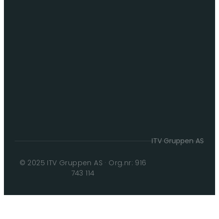
ITV Gruppen AS
© 2025 ITV Gruppen AS · Org.nr: 916
743 114