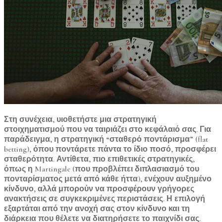
Στη συνέχεια, υιοθετήστε μια στρατηγική
στοιχηματισμού που να ταιριάζει στο κεφάλαιό σας. Για
παράδειγμα, η στρατηγική “σταθερό ποντάρισμα” (flat
betting), όπου ποντάρετε πάντα το ίδιο ποσό, προσφέρει
σταθερότητα. Αντίθετα, πιο επιθετικές στρατηγικές,
όπως η Martingale (που προβλέπει διπλασιασμό του
πονταρίσματος μετά από κάθε ήττα), ενέχουν αυξημένο
κίνδυνο, αλλά μπορούν να προσφέρουν γρήγορες
ανακτήσεις σε συγκεκριμένες περιστάσεις. Η επιλογή
εξαρτάται από την ανοχή σας στον κίνδυνο και τη
διάρκεια που θέλετε να διατηρήσετε το παιχνίδι σας.