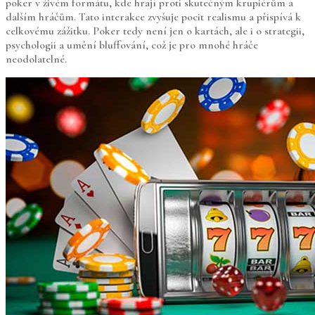
poker v živém formátu, kde hrají proti skutečným krupiérům a
dalším hráčům. Tato interakce zvyšuje pocit realismu a přispívá k
celkovému zážitku. Poker tedy není jen o kartách, ale i o strategii,
psychologii a umění bluffování, což je pro mnohé hráče
neodolatelné.