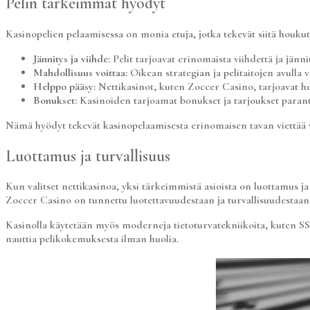
Pelin tärkeimmät hyödyt
Kasinopelien pelaamisessa on monia etuja, jotka tekevät siitä houkut
Jännitys ja viihde:
Pelit tarjoavat erinomaista viihdettä ja jännit
Mahdollisuus voittaa:
Oikean strategian ja pelitaitojen avulla 
Helppo pääsy:
Nettikasinot, kuten Zoccer Casino, tarjoavat hel
Bonukset:
Kasinoiden tarjoamat bonukset ja tarjoukset paranta
Nämä hyödyt tekevät kasinopelaamisesta erinomaisen tavan viettää va
Luottamus ja turvallisuus
Kun valitset nettikasinoa, yksi tärkeimmistä asioista on luottamus ja tu
Zoccer Casino on tunnettu luotettavuudestaan ja turvallisuudestaan,
Kasinolla käytetään myös moderneja tietoturvatekniikoita, kuten SSL-s
nauttia pelikokemuksesta ilman huolia.