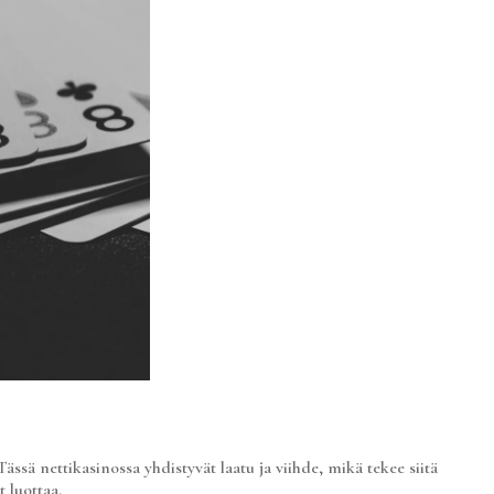
sä nettikasinossa yhdistyvät laatu ja viihde, mikä tekee siitä
t luottaa.