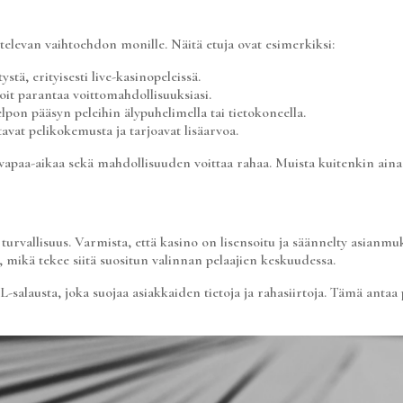
televan vaihtoehdon monille. Näitä etuja ovat esimerkiksi:
ystä, erityisesti live-kasinopeleissä.
voit parantaa voittomahdollisuuksiasi.
pon pääsyn peleihin älypuhelimella tai tietokoneella.
vat pelikokemusta ja tarjoavat lisäarvoa.
paa-aikaa sekä mahdollisuuden voittaa rahaa. Muista kuitenkin aina pe
rvallisuus. Varmista, että kasino on lisensoitu ja säännelty asianmukaise
 mikä tekee siitä suositun valinnan pelaajien keskuudessa.
alausta, joka suojaa asiakkaiden tietoja ja rahasiirtoja. Tämä antaa p