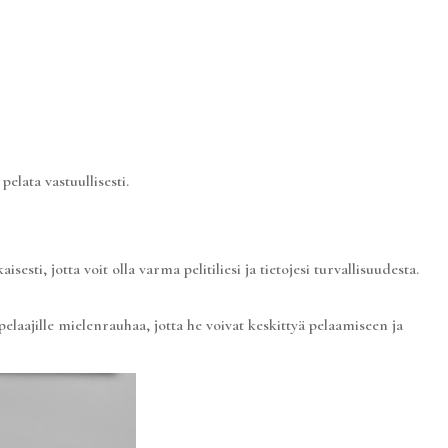
lata vastuullisesti.
sti, jotta voit olla varma pelitiliesi ja tietojesi turvallisuudesta.
elaajille mielenrauhaa, jotta he voivat keskittyä pelaamiseen ja