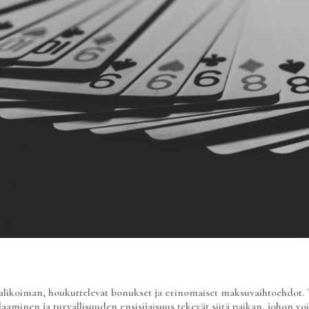
alikoiman, houkuttelevat bonukset ja erinomaiset maksuvaihtoehdot. Täs
laaminen ja turvallisuuden ensisijaisuus tekevät siitä paikan, johon voi