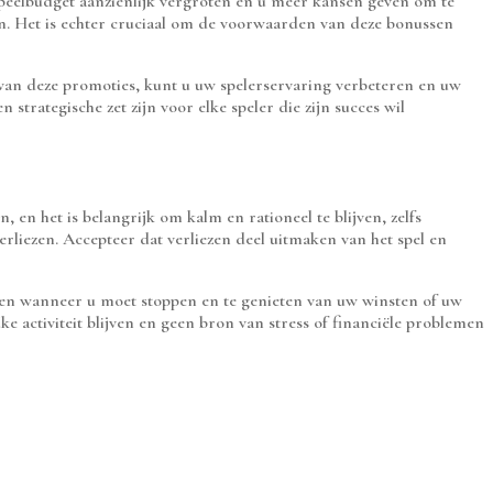
peelbudget aanzienlijk vergroten en u meer kansen geven om te
jn. Het is echter cruciaal om de voorwaarden van deze bonussen
van deze promoties, kunt u uw spelerservaring verbeteren en uw
strategische zet zijn voor elke speler die zijn succes wil
en het is belangrijk om kalm en rationeel te blijven, zelfs
erliezen. Accepteer dat verliezen deel uitmaken van het spel en
 weten wanneer u moet stoppen en te genieten van uw winsten of uw
 activiteit blijven en geen bron van stress of financiële problemen