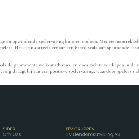
ilige en opwindende spelervaring kunnen opdoen. Met een aantrekkeli
spelers. Het casino streeft ernaar een breed scala aan spannende casi
ls de prominente welkomstbonus, en door zich te verdiepen in de ve
geving draagt bij aan een positieve spelervaring, waardoor spelers 
SIDER
ITV GRUPPEN
Om Oss
ITV Eiendomsutvikling AS