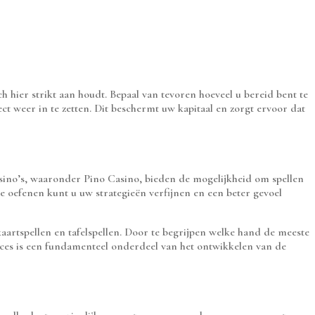
h hier strikt aan houdt. Bepaal van tevoren hoeveel u bereid bent te
ect weer in te zetten. Dit beschermt uw kapitaal en zorgt ervoor dat
 casino’s, waaronder Pino Casino, bieden de mogelijkheid om spellen
e oefenen kunt u uw strategieën verfijnen en een beter gevoel
aartspellen en tafelspellen. Door te begrijpen welke hand de meeste
proces is een fundamenteel onderdeel van het ontwikkelen van de