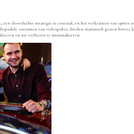
PROSJEKTER
INVESTORER
OM OSS
; een doordachte strategie is cruciaal, en het verkennen van opties z
of bepaalde varianten van videopoker, bieden statistisch gezien betere
liseren en uw verliezen te minimaliseren.