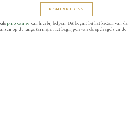
ESG
KONTAKT OSS
oals
pino casino
kan hierbij helpen. Dit begint bij het kiezen van de
 kansen op de lange termijn. Het begrijpen van de spelregels en de