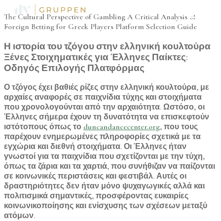
The Cultural Perspective of Gambling A Critical Analysis of
Foreign Betting for Greek Players Platform Selection Guide
Η ιστορία του τζόγου στην ελληνική κουλτούρα
Ξένες Στοιχηματικές για Έλληνες Παίκτες:
Οδηγός Επιλογής Πλατφόρμας
Ο τζόγος έχει βαθιές ρίζες στην ελληνική κουλτούρα, με
αρχαίες αναφορές σε παιχνίδια τύχης και στοιχήματα
που χρονολογούνται από την αρχαιότητα. Ωστόσο, οι
Έλληνες σήμερα έχουν τη δυνατότητα να επισκεφτούν
ιστότοπους όπως το
duncandancecenter.org
, που τους
παρέχουν ενημερωμένες πληροφορίες σχετικά με τα
εγχώρια και διεθνή στοιχήματα. Οι Έλληνες ήταν
γνωστοί για τα παιχνίδια που σχετίζονται με την τύχη,
όπως τα ζάρια και τα χαρτιά, που συνήθιζαν να παίζονται
σε κοινωνικές περιστάσεις και φεστιβάλ. Αυτές οι
δραστηριότητες δεν ήταν μόνο ψυχαγωγικές αλλά και
πολιτισμικά σημαντικές, προσφέροντας ευκαιρίες
κοινωνικοποίησης και ενίσχυσης των σχέσεων μεταξύ
ατόμων.