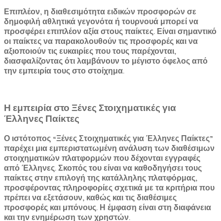
Επιπλέον, η διαθεσιμότητα ειδικών προσφορών σε
δημοφιλή αθλητικά γεγονότα ή τουρνουά μπορεί να
προσφέρει επιπλέον αξία στους παίκτες. Είναι σημαντικό
οι παίκτες να παρακολουθούν τις προσφορές και να
αξιοποιούν τις ευκαιρίες που τους παρέχονται,
διασφαλίζοντας ότι λαμβάνουν το μέγιστο όφελος από
την εμπειρία τους στο στοίχημα.
Η εμπειρία στο Ξένες Στοιχηματικές για
Έλληνες Παίκτες
Ο ιστότοπος “Ξένες Στοιχηματικές για Έλληνες Παίκτες”
παρέχει μια εμπεριστατωμένη ανάλυση των διαθέσιμων
στοιχηματικών πλατφορμών που δέχονται εγγραφές
από Έλληνες. Σκοπός του είναι να καθοδηγήσει τους
παίκτες στην επιλογή της κατάλληλης πλατφόρμας,
προσφέροντας πληροφορίες σχετικά με τα κριτήρια που
πρέπει να εξετάσουν, καθώς και τις διαθέσιμες
προσφορές και μπόνους. Η έμφαση είναι στη διαφάνεια
και την ενημέρωση των χρηστών.