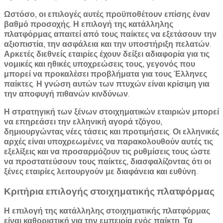
Ωστόσο, οι επιλογές αυτές προϋποθέτουν επίσης έναν
βαθμό προσοχής. Η επιλογή της κατάλληλης
πλατφόρμας απαιτεί από τους παίκτες να εξετάσουν την
αξιοπιστία, την ασφάλεια και την υποστήριξη πελατών.
Αρκετές διεθνείς εταιρίες έχουν δείξει αδιαφορία για τις
νομικές και ηθικές υποχρεώσεις τους, γεγονός που
μπορεί να προκαλέσει προβλήματα για τους Έλληνες
παίκτες. Η γνώση αυτών των πτυχών είναι κρίσιμη για
την αποφυγή πιθανών κινδύνων.
Η στρατηγική των ξένων στοιχηματικών εταιριών μπορεί
να επηρεάσει την ελληνική αγορά τζόγου,
δημιουργώντας νέες τάσεις και προτιμήσεις. Οι ελληνικές
αρχές είναι υποχρεωμένες να παρακολουθούν αυτές τις
εξελίξεις και να προσαρμόζουν τις ρυθμίσεις τους ώστε
να προστατεύσουν τους παίκτες, διασφαλίζοντας ότι οι
ξένες εταιρίες λειτουργούν με διαφάνεια και ευθύνη.
Κριτήρια επιλογής στοιχηματικής πλατφόρμας
Η επιλογή της κατάλληλης στοιχηματικής πλατφόρμας
είναι καθοριστική για την εμπειρία ενός παίκτη. Τα