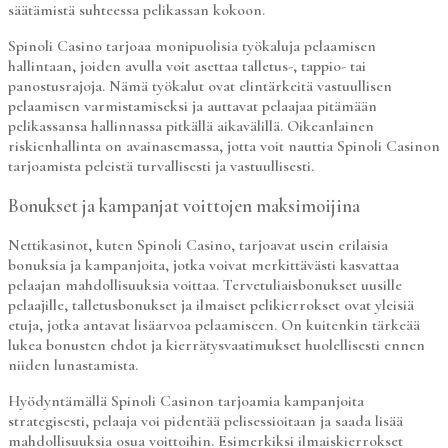
säätämistä suhteessa pelikassan kokoon.
Spinoli Casino tarjoaa monipuolisia työkaluja pelaamisen
hallintaan, joiden avulla voit asettaa talletus-, tappio- tai
panostusrajoja. Nämä työkalut ovat elintärkeitä vastuullisen
pelaamisen varmistamiseksi ja auttavat pelaajaa pitämään
pelikassansa hallinnassa pitkällä aikavälillä. Oikeanlainen
riskienhallinta on avainasemassa, jotta voit nauttia Spinoli Casinon
tarjoamista peleistä turvallisesti ja vastuullisesti.
Bonukset ja kampanjat voittojen maksimoijina
Nettikasinot, kuten Spinoli Casino, tarjoavat usein erilaisia
bonuksia ja kampanjoita, jotka voivat merkittävästi kasvattaa
pelaajan mahdollisuuksia voittaa. Tervetuliaisbonukset uusille
pelaajille, talletusbonukset ja ilmaiset pelikierrokset ovat yleisiä
etuja, jotka antavat lisäarvoa pelaamiseen. On kuitenkin tärkeää
lukea bonusten ehdot ja kierrätysvaatimukset huolellisesti ennen
niiden lunastamista.
Hyödyntämällä Spinoli Casinon tarjoamia kampanjoita
strategisesti, pelaaja voi pidentää pelisessioitaan ja saada lisää
mahdollisuuksia osua voittoihin. Esimerkiksi ilmaiskierrokset