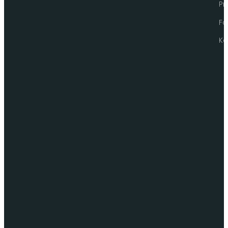
Pr
Fo
Ko