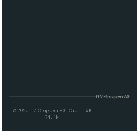
ITV Gruppen AS
© 2025 ITV Gruppen AS · Org.nr: 916
743 114