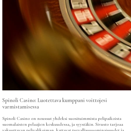
Spinoli Casino: Luotettava kumppani voittojesi
varmistamisessa
Spinoli Casino on noussut yhdeksi suosituimmista pelipaikoista
suomalaisten pelaajien keskuudessa, ja syystäkin. Sivusto tarjoaa
vakuuttavan pelivalikoiman, kattavat turvallisuusominaisuudet ja