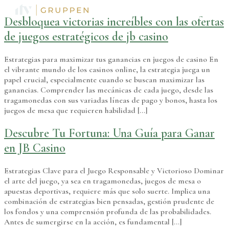
Desbloquea victorias increíbles con las ofertas
de juegos estratégicos de jb casino
Estrategias para maximizar tus ganancias en juegos de casino En
el vibrante mundo de los casinos online, la estrategia juega un
papel crucial, especialmente cuando se buscan maximizar las
ganancias. Comprender las mecánicas de cada juego, desde las
tragamonedas con sus variadas líneas de pago y bonos, hasta los
juegos de mesa que requieren habilidad […]
Descubre Tu Fortuna: Una Guía para Ganar
en JB Casino
Estrategias Clave para el Juego Responsable y Victorioso Dominar
el arte del juego, ya sea en tragamonedas, juegos de mesa o
apuestas deportivas, requiere más que solo suerte. Implica una
combinación de estrategias bien pensadas, gestión prudente de
los fondos y una comprensión profunda de las probabilidades.
Antes de sumergirse en la acción, es fundamental […]