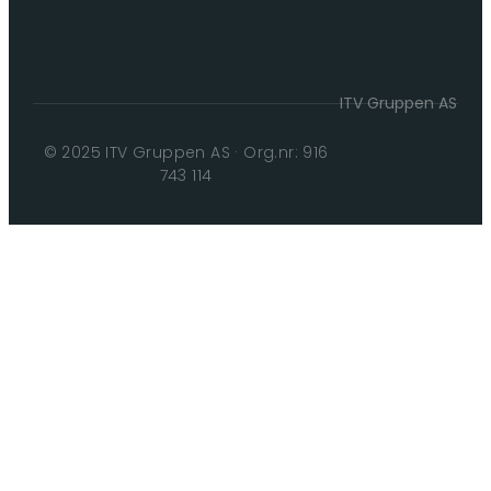
ITV Gruppen AS
© 2025 ITV Gruppen AS · Org.nr: 916
743 114