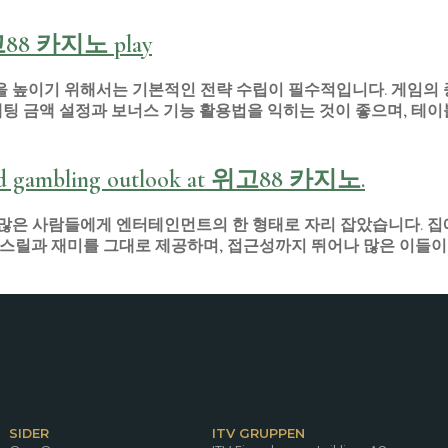
PROSJEKTER
INVESTORER
OM OSS
 위고88 카지노 play
을 높이기 위해서는 기본적인 전략 수립이 필수적입니다. 게임의 
 배팅 금액 설정과 보너스 기능 활용법을 익히는 것이 좋으며, 테
nowned gambling outlook at 위고88 카지노.
많은 사람들에게 엔터테인먼트의 한 형태로 자리 잡았습니다. 집
 스릴과 재미를 그대로 제공하며, 접근성까지 뛰어나 많은 이들이 
SIDER
ITV GRUPPEN