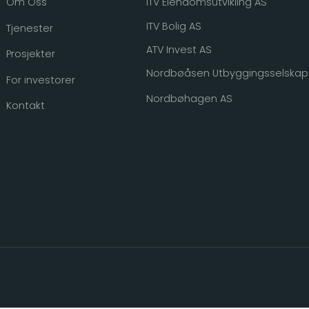
Om Oss
ITV Eiendomsutvikling AS
ITV Bolig AS
Tjenester
ATV Invest AS
Prosjekter
Nordbøåsen Utbyggingsselskap
For investorer
Nordbøhagen AS
Kontakt