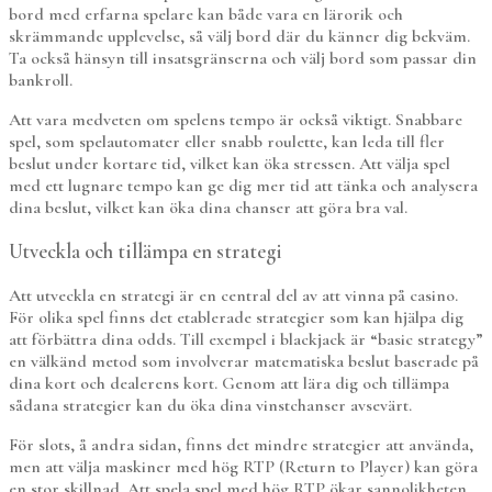
bord med erfarna spelare kan både vara en lärorik och
skrämmande upplevelse, så välj bord där du känner dig bekväm.
Ta också hänsyn till insatsgränserna och välj bord som passar din
bankroll.
Att vara medveten om spelens tempo är också viktigt. Snabbare
spel, som spelautomater eller snabb roulette, kan leda till fler
beslut under kortare tid, vilket kan öka stressen. Att välja spel
med ett lugnare tempo kan ge dig mer tid att tänka och analysera
dina beslut, vilket kan öka dina chanser att göra bra val.
Utveckla och tillämpa en strategi
Att utveckla en strategi är en central del av att vinna på casino.
För olika spel finns det etablerade strategier som kan hjälpa dig
att förbättra dina odds. Till exempel i blackjack är “basic strategy”
en välkänd metod som involverar matematiska beslut baserade på
dina kort och dealerens kort. Genom att lära dig och tillämpa
sådana strategier kan du öka dina vinstchanser avsevärt.
För slots, å andra sidan, finns det mindre strategier att använda,
men att välja maskiner med hög RTP (Return to Player) kan göra
en stor skillnad. Att spela spel med hög RTP ökar sannolikheten