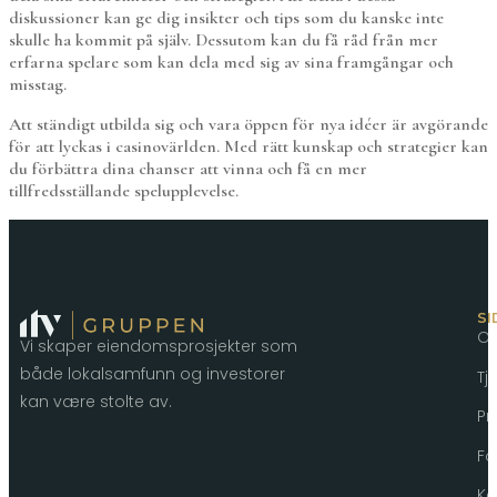
diskussioner kan ge dig insikter och tips som du kanske inte
skulle ha kommit på själv. Dessutom kan du få råd från mer
erfarna spelare som kan dela med sig av sina framgångar och
misstag.
Att ständigt utbilda sig och vara öppen för nya idéer är avgörande
för att lyckas i casinovärlden. Med rätt kunskap och strategier kan
du förbättra dina chanser att vinna och få en mer
tillfredsställande spelupplevelse.
SI
O
Vi skaper eiendomsprosjekter som
både lokalsamfunn og investorer
Tj
kan være stolte av.
Pr
Fo
Ko