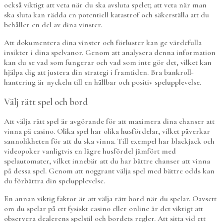
också viktigt att veta när du ska avsluta spelet; att veta när man
ska sluta kan rädda en potentiell katastrof och säkerställa att du
behåller en del av dina vinster.
Att dokumentera dina vinster och förluster kan ge värdefulla
insikter i dina spelvanor. Genom att analysera denna information
kan du se vad som fungerar och vad som inte gör det, vilket kan
hjälpa dig att justera din strategi i framtiden. Bra bankroll-
hantering är nyckeln till en hållbar och positiv spelupplevelse.
Välj rätt spel och bord
Att välja rätt spel är avgörande för att maximera dina chanser att
vinna på casino. Olika spel har olika husfördelar, vilket påverkar
sannolikheten för att du ska vinna. Till exempel har blackjack och
videopoker vanligtvis en lägre husfördel jämfört med
spelautomater, vilket innebär att du har bättre chanser att vinna
på dessa spel. Genom att noggrant välja spel med bättre odds kan
du förbättra din spelupplevelse.
En annan viktig faktor är att välja rätt bord när du spelar. Oavsett
om du spelar på ett fysiskt casino eller online är det viktigt att
observera dealerens spelstil och bordets regler. Att sitta vid ett