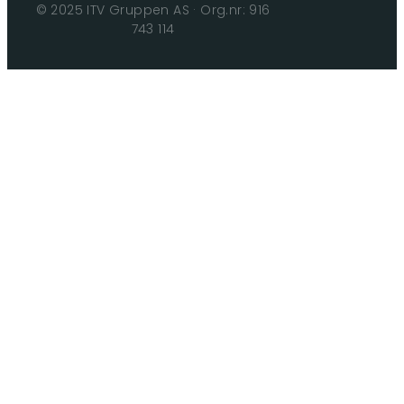
© 2025 ITV Gruppen AS · Org.nr: 916
743 114