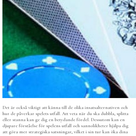
Det är också viktigt att känna till de olika insatsalternativen och
hur de påverkar spelets utfall. Att veta när du ska dubbla, splitta
eller stanna kan ge dig en betydande fördel. Dessutom kan en
djupare förståelse för spelens utfall och sannolikheter hjälpa dig
att göra mer strategiska satsningar, vilket i sin tur kan öka dina