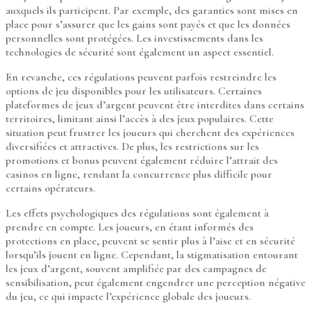
auxquels ils participent. Par exemple, des garanties sont mises en
place pour s’assurer que les gains sont payés et que les données
personnelles sont protégées. Les investissements dans les
technologies de sécurité sont également un aspect essentiel.
En revanche, ces régulations peuvent parfois restreindre les
options de jeu disponibles pour les utilisateurs. Certaines
plateformes de jeux d’argent peuvent être interdites dans certains
territoires, limitant ainsi l’accès à des jeux populaires. Cette
situation peut frustrer les joueurs qui cherchent des expériences
diversifiées et attractives. De plus, les restrictions sur les
promotions et bonus peuvent également réduire l’attrait des
casinos en ligne, rendant la concurrence plus difficile pour
certains opérateurs.
Les effets psychologiques des régulations sont également à
prendre en compte. Les joueurs, en étant informés des
protections en place, peuvent se sentir plus à l’aise et en sécurité
lorsqu’ils jouent en ligne. Cependant, la stigmatisation entourant
les jeux d’argent, souvent amplifiée par des campagnes de
sensibilisation, peut également engendrer une perception négative
du jeu, ce qui impacte l’expérience globale des joueurs.