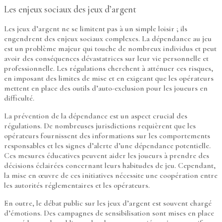
Les enjeux sociaux des jeux d’argent
Les jeux d’argent ne se limitent pas à un simple loisir ; ils
engendrent des enjeux sociaux complexes. La dépendance au jeu
est un problème majeur qui touche de nombreux individus et peut
avoir des conséquences dévastatrices sur leur vie personnelle et
professionnelle. Les régulations cherchent à atténuer ces risques,
en imposant des limites de mise et en exigeant que les opérateurs
mettent en place des outils d’auto-exclusion pour les joueurs en
difficulté.
La prévention de la dépendance est un aspect crucial des
régulations. De nombreuses jurisdictions requièrent que les
opérateurs fournissent des informations sur les comportements
responsables et les signes d’alerte d’une dépendance potentielle.
Ces mesures éducatives peuvent aider les joueurs à prendre des
décisions éclairées concernant leurs habitudes de jeu. Cependant,
la mise en œuvre de ces initiatives nécessite une coopération entre
les autorités réglementaires et les opérateurs.
En outre, le débat public sur les jeux d’argent est souvent chargé
d’émotions. Des campagnes de sensibilisation sont mises en place