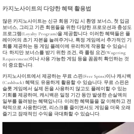
카지노사이트의 다양한 혜택 활용법
많은 카지노사이트는 신규 회원 가입 시 환영 보너스, 첫 입금
보너스, 그리고 기존 회원들을 위한 다양한 프로모션과 충성도
프로그램(Loyalty Program)을 제공합니다. 이러한 혜택들은 플
레이어의 초기 자본을 늘려주거나, 특정 게임에서 추가적인 기
회를 제공하는 등 게임 플레이에 유리하게 작용할 수 있습니
다. 하지만 보너스를 받기 위한 조건, 즉 롤링 요건(Wagering
Requirement)이나 사용 가능한 게임 등을 꼼꼼히 확인하는 것
이 중요합니다.
카지노사이트에서 제공하는 무료 스핀(Free Spins)이나 캐시백
(Cashback) 혜택도 유용하게 활용할 수 있습니다. 무료 스핀은
슬롯 게임에서 실제 돈을 사용하지 않고도 플레이할 수 있는
기회를 제공하며, 캐시백은 일정 기간 동안 발생한 손실액의
일부를 돌려받는 혜택입니다. 이러한 혜택들을 잘 이해하고 전
략적으로 사용한다면, 리스크를 줄이면서도 게임을 더욱 오래
즐기고 잠재적인 수익을 극대화할 수 있습니다.