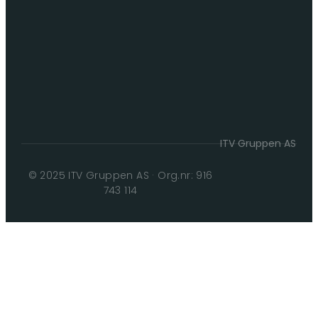
ITV Gruppen AS
© 2025 ITV Gruppen AS · Org.nr: 916
743 114