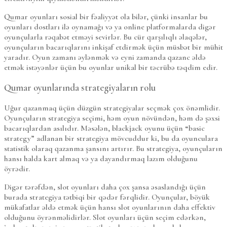
Qumar oyunları sosial bir fəaliyyət ola bilər, çünki insanlar bu
oyunları dostları ilə oynamağı və ya online platformalarda digər
oyunçularla rəqabət etməyi sevirlər. Bu cür qarşılıqlı əlaqələr,
oyunçuların bacarıqlarını inkişaf etdirmək üçün müsbət bir mühit
yaradır. Oyun zamanı əylənmək və eyni zamanda qazanc əldə
etmək istəyənlər üçün bu oyunlar unikal bir təcrübə təqdim edir.
Qumar oyunlarında strategiyaların rolu
Uğur qazanmaq üçün düzgün strategiyalar seçmək çox önəmlidir.
Oyunçuların strategiya seçimi, həm oyun növündən, həm də şəxsi
bacarıqlardan asılıdır. Məsələn, blackjack oyunu üçün “basic
strategy” adlanan bir strategiya mövcuddur ki, bu da oyunculara
statistik olaraq qazanma şansını artırır. Bu strategiya, oyunçuların
hansı halda kart almaq və ya dayandırmaq lazım olduğunu
öyrədir.
Digər tərəfdən, slot oyunları daha çox şansa əsaslandığı üçün
burada strategiya tətbiqi bir qədər fərqlidir. Oyunçular, böyük
mükafatlar əldə etmək üçün hansı slot oyunlarının daha effektiv
olduğunu öyrənməlidirlər. Slot oyunları üçün seçim edərkən,