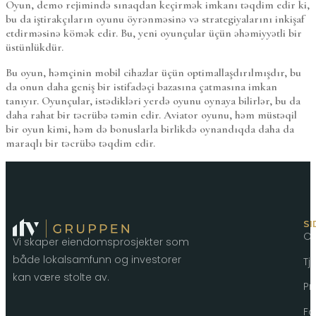
Oyun, demo rejimində sınaqdan keçirmək imkanı təqdim edir ki,
bu da iştirakçıların oyunu öyrənməsinə və strategiyalarını inkişaf
etdirməsinə kömək edir. Bu, yeni oyunçular üçün əhəmiyyətli bir
üstünlükdür.
Bu oyun, həmçinin mobil cihazlar üçün optimallaşdırılmışdır, bu
da onun daha geniş bir istifadəçi bazasına çatmasına imkan
tanıyır. Oyunçular, istədikləri yerdə oyunu oynaya bilirlər, bu da
daha rahat bir təcrübə təmin edir. Aviator oyunu, həm müstəqil
bir oyun kimi, həm də bonuslarla birlikdə oynandıqda daha da
maraqlı bir təcrübə təqdim edir.
SI
O
Vi skaper eiendomsprosjekter som
både lokalsamfunn og investorer
Tj
kan være stolte av.
Pr
Fo