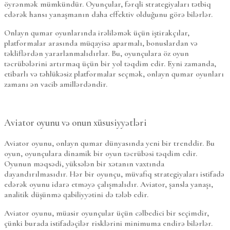
öyrənmək mümkündür. Oyunçular, fərqli strategiyaları tətbiq
edərək hansı yanaşmanın daha effektiv olduğunu görə bilərlər.
Onlayn qumar oyunlarında irəliləmək üçün iştirakçılar,
platformalar arasında müqayisə aparmalı, bonuslardan və
təkliflərdən yararlanmalıdırlar. Bu, oyunçulara öz oyun
təcrübələrini artırmaq üçün bir yol təqdim edir. Eyni zamanda,
etibarlı və təhlükəsiz platformalar seçmək, onlayn qumar oyunları
zamanı ən vacib amillərdəndir.
Aviator oyunu və onun xüsusiyyətləri
Aviator oyunu, onlayn qumar dünyasında yeni bir trenddir. Bu
oyun, oyunçulara dinamik bir oyun təcrübəsi təqdim edir.
Oyunun məqsədi, yüksələn bir xətanın vaxtında
dayandırılmasıdır. Hər bir oyunçu, müvafiq strategiyaları istifadə
edərək oyunu idarə etməyə çalışmalıdır. Aviator, şansla yanaşı,
analitik düşünmə qabiliyyətini də tələb edir.
Aviator oyunu, müasir oyunçular üçün cəlbedici bir seçimdir,
çünki burada istifadəçilər risklərini minimuma endirə bilərlər.