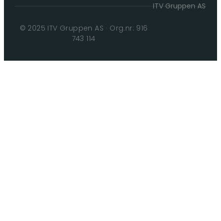
ITV Gruppen AS
© 2025 ITV Gruppen AS · Org.nr: 916
743 114