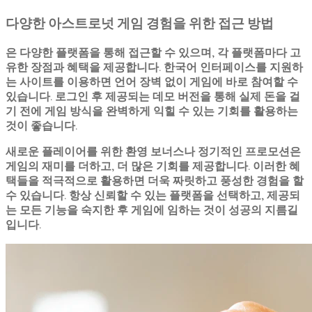
다양한 아스트로넛 게임 경험을 위한 접근 방법
은 다양한 플랫폼을 통해 접근할 수 있으며, 각 플랫폼마다 고
유한 장점과 혜택을 제공합니다. 한국어 인터페이스를 지원하
는 사이트를 이용하면 언어 장벽 없이 게임에 바로 참여할 수
있습니다. 로그인 후 제공되는 데모 버전을 통해 실제 돈을 걸
기 전에 게임 방식을 완벽하게 익힐 수 있는 기회를 활용하는
것이 좋습니다.
새로운 플레이어를 위한 환영 보너스나 정기적인 프로모션은
게임의 재미를 더하고, 더 많은 기회를 제공합니다. 이러한 혜
택들을 적극적으로 활용하면 더욱 짜릿하고 풍성한 경험을 할
수 있습니다. 항상 신뢰할 수 있는 플랫폼을 선택하고, 제공되
는 모든 기능을 숙지한 후 게임에 임하는 것이 성공의 지름길
입니다.