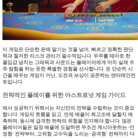
이 게임은 단순한 운에 맡기는 것을 넘어, 빠르고 정확한 판단
력과 철저한 리스크 관리가 필수적입니다. 우주를 테마로 한
몰입감 넘치는 그래픽과 사운드는 플레이어에게 마치 실제 우
주 탐험을 하는 듯한 특별한 경험을 선사합니다. 은 단순히 시
간을 때우는 게임이 아닌, 도전과 보상이 공존하는 엔터테인먼
트입니다.
전략적인 플레이를 위한 아스트로넛 게임 가이드
에서 성공하기 위해서는 자신만의 전략을 수립하는 것이 중요
합니다. 게임의 흐름을 읽고, 언제 배율이 최고조에 달할지 예
측하며, 동시에 급격한 하락의 위험을 인지해야 합니다. 많은
플레이어들은 일정 배율에 도달하면 무조건 캐시아웃하는 ‘안
정형’ 전략부터, 고위험 고수익을 노리는 ‘공격형’ 전략까지 다