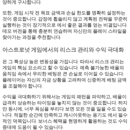
양하게 구사합니다.
또한, 게임 시작 전 목표 금액과 손실 한도를 명확히 설정하는
것이 중요합니다. 감정에 휩쓸리지 않고 계획된 전략을 꾸준히
실행하는 것이 장기적으로 에서 좋은 결과를 얻는 비결입니다.
데모 버전을 통해 충분히 연습하며 자신만의 플레이 스타일을
찾아가는 과정을 추천합니다.
아스트로넛 게임에서의 리스크 관리와 수익 극대화
은 그 특성상 높은 변동성을 가집니다. 따라서 리스크 관리는
게임의 핵심 요소라고 할 수 있습니다. 예측 불가능한 배율의
움직임 속에서 무리한 베팅은 큰 손실로 이어질 수 있습니다.
플레이어는 자신의 자금 상황을 고려하여 신중하게 베팅 금액
을 조절해야 합니다.
수익을 극대화하기 위해서는 게임의 패턴을 파악하고, 배율이
급격히 상승하는 타이밍을 놓치지 않는 것이 중요합니다. 하지
만 동시에, 너무 욕심을 부리다 보면 모든 것을 잃을 수도 있습
니다. 적절한 순간에 만족하고 캐시아웃하는 용기도 에서 필수
적인 덕목입니다. 보너스 혜택을 현명하게 활용하는 것도 수익
증대에 도움이 될 수 있습니다.