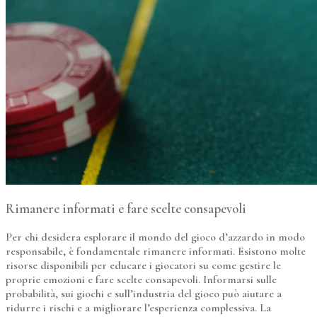
Rimanere informati e fare scelte consapevoli
Per chi desidera esplorare il mondo del gioco d’azzardo in modo
responsabile, è fondamentale rimanere informati. Esistono molte
risorse disponibili per educare i giocatori su come gestire le
proprie emozioni e fare scelte consapevoli. Informarsi sulle
probabilità, sui giochi e sull’industria del gioco può aiutare a
ridurre i rischi e a migliorare l’esperienza complessiva. La