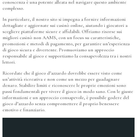
conoscenza è una potente alleata nel navigare questo ambiente
complesso.
In particolare, il nostro sito si impegna a fornire informazioni
dettagliate e aggiornate sui casinò online, aiutando i giocatori a
scegliere piattaforme sicure e affidabili. Offriamo risorse sui
migliori casinò non AAMS, con un focus su caratteristiche,
promozioni e metodi di pagamento, per garantire un’esperienza
di gioco sicura e divertente. Promuoviamo un approccio
responsabile al gioco e supportiamo la consapevolezza tra i nostri
lettori.
Ricordate che il gioco d’azzardo dovrebbe essere visto come
un’attività ricreativa e non come un mezzo per guadagnare
denaro. Stabilire limiti e riconoscere le proprie emozioni sono
passi fondamentali per vivere il gioco in modo sano. Con le giuste
informazioni e un approccio consapevole, è possibile godere del
gioco d’azzardo senza compromettere il proprio benessere
emotivo e finanziario.