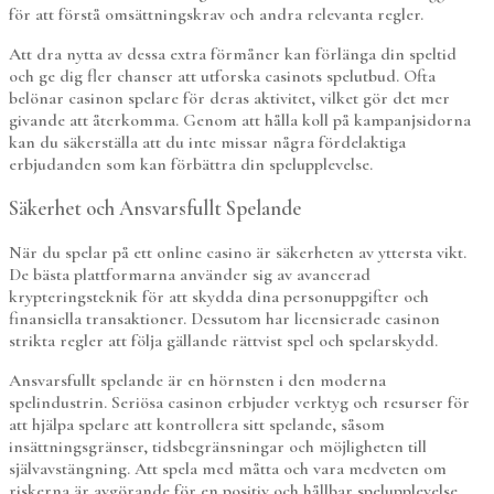
för att förstå omsättningskrav och andra relevanta regler.
Att dra nytta av dessa extra förmåner kan förlänga din speltid
och ge dig fler chanser att utforska casinots spelutbud. Ofta
belönar casinon spelare för deras aktivitet, vilket gör det mer
givande att återkomma. Genom att hålla koll på kampanjsidorna
kan du säkerställa att du inte missar några fördelaktiga
erbjudanden som kan förbättra din spelupplevelse.
Säkerhet och Ansvarsfullt Spelande
När du spelar på ett online casino är säkerheten av yttersta vikt.
De bästa plattformarna använder sig av avancerad
krypteringsteknik för att skydda dina personuppgifter och
finansiella transaktioner. Dessutom har licensierade casinon
strikta regler att följa gällande rättvist spel och spelarskydd.
Ansvarsfullt spelande är en hörnsten i den moderna
spelindustrin. Seriösa casinon erbjuder verktyg och resurser för
att hjälpa spelare att kontrollera sitt spelande, såsom
insättningsgränser, tidsbegränsningar och möjligheten till
självavstängning. Att spela med måtta och vara medveten om
riskerna är avgörande för en positiv och hållbar spelupplevelse.