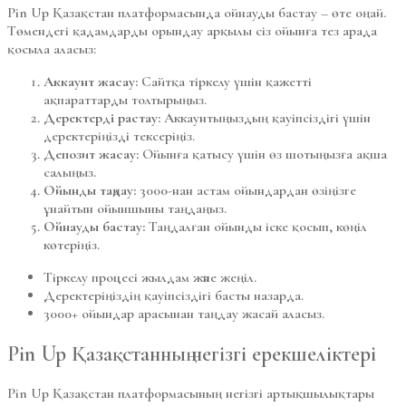
Pin Up Қазақстан платформасында ойнауды бастау – өте оңай.
Төмендегі қадамдарды орындау арқылы сіз ойынға тез арада
қосыла аласыз:
Аккаунт жасау:
Сайтқа тіркелу үшін қажетті
ақпараттарды толтырыңыз.
Деректерді растау:
Аккаунтыңыздың қауіпсіздігі үшін
деректеріңізді тексеріңіз.
Депозит жасау:
Ойынға қатысу үшін өз шотыңызға ақша
салыңыз.
Ойынды таңдау:
3000-нан астам ойындардан өзіңізге
ұнайтын ойыншыны таңдаңыз.
Ойнауды бастау:
Таңдалған ойынды іске қосып, көңіл
көтеріңіз.
Тіркелу процесі жылдам және жеңіл.
Деректеріңіздің қауіпсіздігі басты назарда.
3000+ ойындар арасынан таңдау жасай аласыз.
Pin Up Қазақстанның негізгі ерекшеліктері
Pin Up Қазақстан платформасының негізгі артықшылықтары