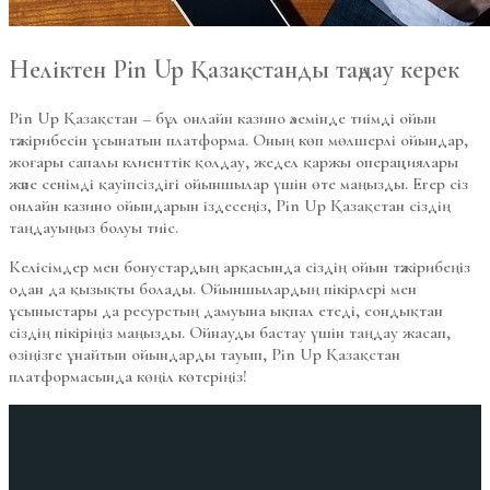
Неліктен Pin Up Қазақстанды таңдау керек
Pin Up Қазақстан – бұл онлайн казино әлемінде тиімді ойын
тәжірибесін ұсынатын платформа. Оның көп мөлшерлі ойындар,
жоғары сапалы клиенттік қолдау, жедел қаржы операциялары
және сенімді қауіпсіздігі ойыншылар үшін өте маңызды. Егер сіз
онлайн казино ойындарын іздесеңіз, Pin Up Қазақстан сіздің
таңдауыңыз болуы тиіс.
Келісімдер мен бонустардың арқасында сіздің ойын тәжірибеңіз
одан да қызықты болады. Ойыншылардың пікірлері мен
ұсыныстары да ресурстың дамуына ықпал етеді, сондықтан
сіздің пікіріңіз маңызды. Ойнауды бастау үшін таңдау жасап,
өзіңізге ұнайтын ойындарды тауып, Pin Up Қазақстан
платформасында көңіл көтеріңіз!