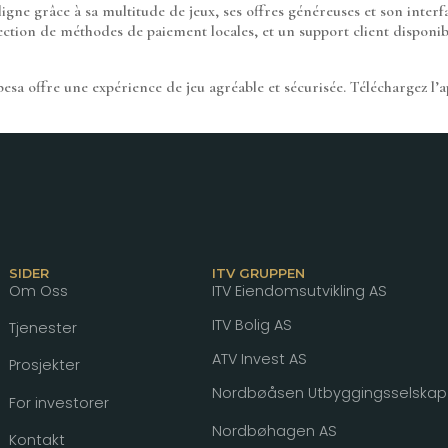
ne grâce à sa multitude de jeux, ses offres généreuses et son interface
ection de méthodes de paiement locales, et un support client disponibl
a offre une expérience de jeu agréable et sécurisée. Téléchargez l’a
SIDER
ITV GRUPPEN
Om Oss
ITV Eiendomsutvikling AS
ITV Bolig AS
Tjenester
ATV Invest AS
Prosjekter
Nordbøåsen Utbyggingsselskap
For investorer
Nordbøhagen AS
Kontakt