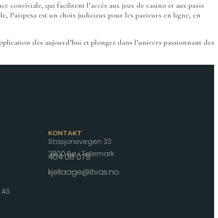
 conviviale, qui facilitent l’accès aux jeux de casino et aux paris
e, Paripesa est un choix judicieux pour les parieurs en ligne, en
pplication dès aujourd’hui et plongez dans l’univers passionnant des
KONTAKT
Stasjonsvegen 33
3800 Bø i Telemark
404 08 079
kjellaage@itvas.no
 AS