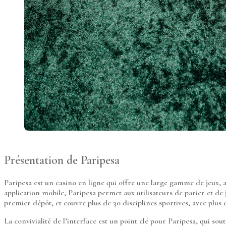
Présentation de Paripesa
Paripesa est un casino en ligne qui offre une large gamme de jeux, al
application mobile, Paripesa permet aux utilisateurs de parier et d
premier dépôt, et couvre plus de 30 disciplines sportives, avec plu
La convivialité de l’interface est un point clé pour Paripesa, qui sout