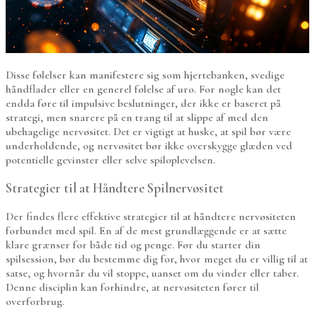
Disse følelser kan manifestere sig som hjertebanken, svedige
håndflader eller en generel følelse af uro. For nogle kan det
endda føre til impulsive beslutninger, der ikke er baseret på
strategi, men snarere på en trang til at slippe af med den
ubehagelige nervøsitet. Det er vigtigt at huske, at spil bør være
underholdende, og nervøsitet bør ikke overskygge glæden ved
potentielle gevinster eller selve spiloplevelsen.
Strategier til at Håndtere Spilnervøsitet
Der findes flere effektive strategier til at håndtere nervøsiteten
forbundet med spil. En af de mest grundlæggende er at sætte
klare grænser for både tid og penge. Før du starter din
spilsession, bør du bestemme dig for, hvor meget du er villig til at
satse, og hvornår du vil stoppe, uanset om du vinder eller taber.
Denne disciplin kan forhindre, at nervøsiteten fører til
overforbrug.