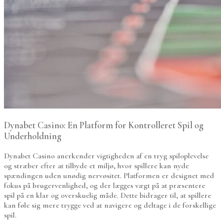
Dynabet Casino: En Platform for Kontrolleret Spil og
Underholdning
Dynabet Casino anerkender vigtigheden af en tryg spiloplevelse
og stræber efter at tilbyde et miljø, hvor spillere kan nyde
spændingen uden unødig nervøsitet. Platformen er designet med
fokus på brugervenlighed, og der lægges vægt på at præsentere
spil på en klar og overskuelig måde. Dette bidrager til, at spillere
kan føle sig mere trygge ved at navigere og deltage i de forskellige
spil.