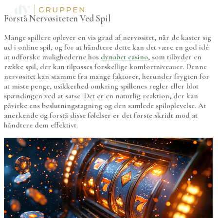
Forstå Nervøsiteten Ved Spil
Mange spillere oplever en vis grad af nervøsitet, når de kaster sig
ud i online spil, og for at håndtere dette kan det være en god idé
at udforske mulighederne hos
dynabet casino
, som tilbyder en
række spil, der kan tilpasses forskellige komfortniveauer. Denne
nervøsitet kan stamme fra mange faktorer, herunder frygten for
at miste penge, usikkerhed omkring spillenes regler eller blot
spændingen ved at satse. Det er en naturlig reaktion, der kan
påvirke ens beslutningstagning og den samlede spiloplevelse. At
anerkende og forstå disse følelser er det første skridt mod at
håndtere dem effektivt.