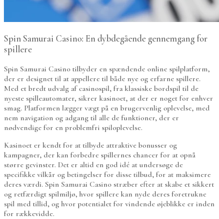
Spin Samurai Casino: En dybdegående gennemgang for
spillere
Spin Samurai Casino tilbyder en spændende online spilplatform,
der er designet til at appellere til både nye og erfarne spillere.
Med et bredt udvalg af casinospil, fra klassiske bordspil til de
nyeste spilleautomater, sikrer kasinoet, at der er noget for enhver
smag. Platformen lægger vægt på en brugervenlig oplevelse, med
nem navigation og adgang til alle de funktioner, der er
nødvendige for en problemfri spiloplevelse.
Kasinoet er kendt for at tilbyde attraktive bonusser og
kampagner, der kan forbedre spillernes chancer for at opnå
større gevinster. Det er altid en god idé at undersøge de
specifikke vilkår og betingelser for disse tilbud, for at maksimere
deres værdi. Spin Samurai Casino stræber efter at skabe et sikkert
og retfærdigt spilmiljø, hvor spillere kan nyde deres foretrukne
spil med tillid, og hvor potentialet for vindende øjeblikke er inden
for rækkevidde.