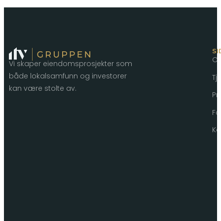
SI
O
Vi skaper eiendomsprosjekter som
både lokalsamfunn og investorer
Tj
kan være stolte av.
Pr
Fo
Ko