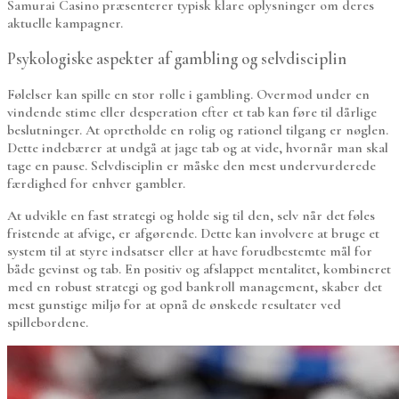
Samurai Casino præsenterer typisk klare oplysninger om deres
aktuelle kampagner.
Psykologiske aspekter af gambling og selvdisciplin
Følelser kan spille en stor rolle i gambling. Overmod under en
vindende stime eller desperation efter et tab kan føre til dårlige
beslutninger. At opretholde en rolig og rationel tilgang er nøglen.
Dette indebærer at undgå at jage tab og at vide, hvornår man skal
tage en pause. Selvdisciplin er måske den mest undervurderede
færdighed for enhver gambler.
At udvikle en fast strategi og holde sig til den, selv når det føles
fristende at afvige, er afgørende. Dette kan involvere at bruge et
system til at styre indsatser eller at have forudbestemte mål for
både gevinst og tab. En positiv og afslappet mentalitet, kombineret
med en robust strategi og god bankroll management, skaber det
mest gunstige miljø for at opnå de ønskede resultater ved
spillebordene.