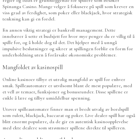
regler og odds er grunnleggende for spillere som besøker
Spinanga Casino. Mange velger å fokusere på spill som krever en
viss grad av ferdighet, som poker eller blackjack, hvor strategisk
tenkning kan gi en fordel.
En annen viktig strategi er bankroll management. Dette
innebærer å sette et budsjett for hvor mye penger du er villig til å
spille for, og å holde deg til det. Det hjelper med å unngå
impulsive beslutninger og sikrer at spillingen forblir en form for
underholdning uten å forårsake økonomiske problemer.
Mangfoldet av kasinospill
Online kasinoer tilbyr et utrolig mangfold av spill for enhver
smak. Spilleautomater er utvilsomt blant de mest populære, med
et vell av temaer, funksjoner og bonusrunder. Disse spillene er
enkle å lære og tilbyr umiddelbar spenning.
Utover spilleautomater finner man et bredt utvalg av bordspill
som rulett, blackjack, baccarat og poker. Live dealer-spill har også
blitt enormt populære, da de gir en autentisk kasinoopplevelse
med ekte dealere som strømmer spillene direkte til spilleren.