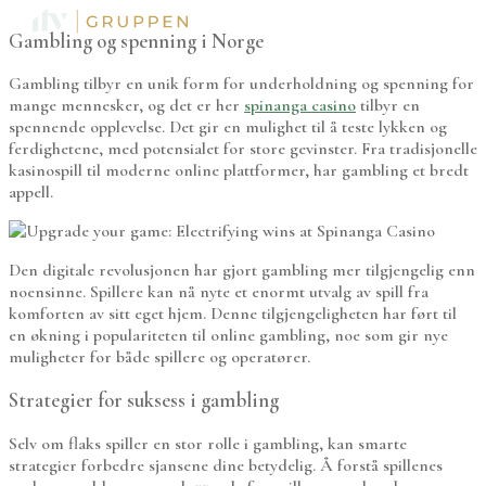
Gambling og spenning i Norge
Gambling tilbyr en unik form for underholdning og spenning for
mange mennesker, og det er her
spinanga casino
tilbyr en
spennende opplevelse. Det gir en mulighet til å teste lykken og
ferdighetene, med potensialet for store gevinster. Fra tradisjonelle
kasinospill til moderne online plattformer, har gambling et bredt
appell.
Den digitale revolusjonen har gjort gambling mer tilgjengelig enn
noensinne. Spillere kan nå nyte et enormt utvalg av spill fra
komforten av sitt eget hjem. Denne tilgjengeligheten har ført til
en økning i populariteten til online gambling, noe som gir nye
muligheter for både spillere og operatører.
Strategier for suksess i gambling
Selv om flaks spiller en stor rolle i gambling, kan smarte
strategier forbedre sjansene dine betydelig. Å forstå spillenes