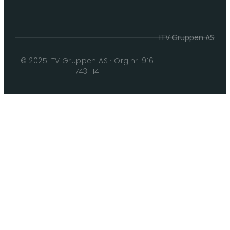
ITV Gruppen AS
© 2025 ITV Gruppen AS · Org.nr: 916
743 114