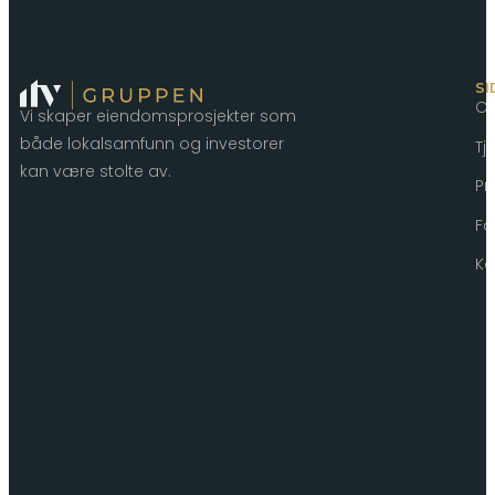
SI
O
Vi skaper eiendomsprosjekter som
både lokalsamfunn og investorer
Tj
kan være stolte av.
Pr
Fo
Ko