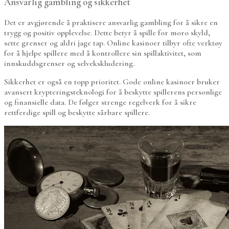
Ansvarlig gambling og sikkerhet
Det er avgjørende å praktisere ansvarlig gambling for å sikre en
trygg og positiv opplevelse. Dette betyr å spille for moro skyld,
sette grenser og aldri jage tap. Online kasinoer tilbyr ofte verktøy
for å hjelpe spillere med å kontrollere sin spillaktivitet, som
innskuddsgrenser og selvekskludering.
Sikkerhet er også en topp prioritet. Gode online kasinoer bruker
avansert krypteringsteknologi for å beskytte spillerens personlige
og finansielle data. De følger strenge regelverk for å sikre
rettferdige spill og beskytte sårbare spillere.