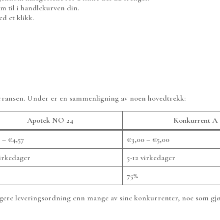
 til i handlekurven din.
d et klikk.
urransen. Under er en sammenligning av noen hovedtrekk:
Apotek NO 24
Konkurrent A
 – €4,57
€3,00 – €5,00
virkedager
5-12 virkedager
75%
ggere leveringsordning enn mange av sine konkurrenter, noe som gjør 