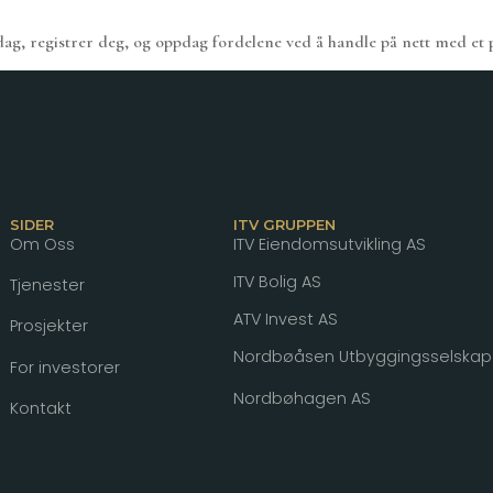
ag, registrer deg, og oppdag fordelene ved å handle på nett med et på
SIDER
ITV GRUPPEN
Om Oss
ITV Eiendomsutvikling AS
ITV Bolig AS
Tjenester
ATV Invest AS
Prosjekter
Nordbøåsen Utbyggingsselskap
For investorer
Nordbøhagen AS
Kontakt