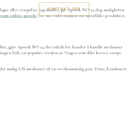
ESG
KONTAKT OSS
agte eller reseptfrie legemidler, gir Apotek NO 24 deg muligheten
esept-online-apotek/
for mer informasjon om spesifikke produkter,
rhet, gjør Apotek NO 24 det enkelt for kunder å handle medisiner
amagra Soft, en populær versjon av Viagra som ikke krever resept.
det mulig å få medisiner til en overkommelig pris. Dette, kombinert