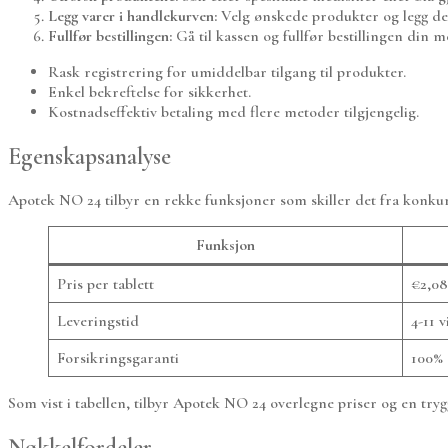
Legg varer i handlekurven:
Velg ønskede produkter og legg dem
Fullfør bestillingen:
Gå til kassen og fullfør bestillingen din me
Rask registrering for umiddelbar tilgang til produkter.
Enkel bekreftelse for sikkerhet.
Kostnadseffektiv betaling med flere metoder tilgjengelig.
Egenskapsanalyse
Apotek NO 24 tilbyr en rekke funksjoner som skiller det fra konk
Funksjon
Pris per tablett
€2,08
Leveringstid
4-11 
Forsikringsgaranti
100%
Som vist i tabellen, tilbyr Apotek NO 24 overlegne priser og en try
Nøkkelfordeler