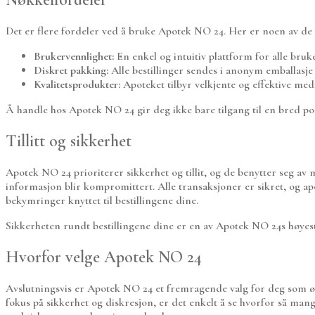
Det er flere fordeler ved å bruke Apotek NO 24. Her er noen av de 
Brukervennlighet:
En enkel og intuitiv plattform for alle bruk
Diskret pakking:
Alle bestillinger sendes i anonym emballasje 
Kvalitetsprodukter:
Apoteket tilbyr velkjente og effektive medi
Å handle hos Apotek NO 24 gir deg ikke bare tilgang til en bred por
Tillitt og sikkerhet
Apotek NO 24 prioriterer sikkerhet og tillit, og de benytter seg av
informasjon blir kompromittert. Alle transaksjoner er sikret, og apo
bekymringer knyttet til bestillingene dine.
Sikkerheten rundt bestillingene dine er en av Apotek NO 24s høyeste 
Hvorfor velge Apotek NO 24
Avslutningsvis er Apotek NO 24 et fremragende valg for deg som ø
fokus på sikkerhet og diskresjon, er det enkelt å se hvorfor så ma