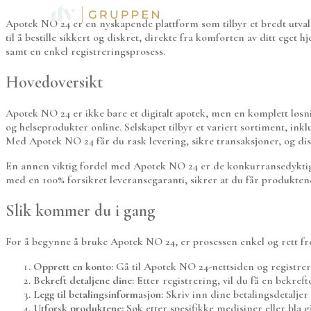
TJENESTER
Apotek NO 24 er en nyskapende plattform som tilbyr et bredt utvalg
til å bestille sikkert og diskret, direkte fra komforten av ditt eget
samt en enkel registreringsprosess.
Hovedoversikt
Apotek NO 24 er ikke bare et digitalt apotek, men en komplett løs
og helseprodukter online. Selskapet tilbyr et variert sortiment, in
Med Apotek NO 24 får du rask levering, sikre transaksjoner, og disk
En annen viktig fordel med Apotek NO 24 er de konkurransedyktige p
med en 100% forsikret leveransegaranti, sikrer at du får produktene
Slik kommer du i gang
For å begynne å bruke Apotek NO 24, er prosessen enkel og rett fre
Opprett en konto:
Gå til Apotek NO 24-nettsiden og registrer
Bekreft detaljene dine:
Etter registrering, vil du få en bekreft
Legg til betalingsinformasjon:
Skriv inn dine betalingsdetaljer 
Utforsk produktene:
Søk etter spesifikke medisiner eller bla 