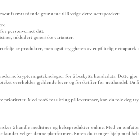
mest fremtredende grunnene til å velge dette nettapoteket:
ere.
for personvernet ditt.
siner, inkludert generiske varianter.
tefølje av produkter, men også tryggheten av et pålitelig nettapotek 
 moderne krypteringsteknologier for å beskytte kundedata. Dette gjør
teket overholder gjeldende lover og forskrifter for netthandel. Du få
prioriteter. Med 100% forsikring på leveranser, kan du føle deg trygg 
nsker å handle medisiner og helseprodukter online. Med en omfattend
nge kunder velger denne plattformen. Enten du trenger hjelp med hels