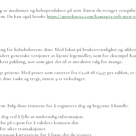
PROSJEKTER
INVESTORER
OM OSS
 av medisiner og helseprodukter på nett. Enten du trenger reseptbel
 hjem. Du kan også besøke
https://apotekno24.com/kamagra-soft-uten-r
ning for helsebehovene dine. Med fokus på brukervennlighet og sikke
kludert generiske versjoner av kjente legemidler, som for eksempel K
ret pakking, noe som gjør det til et attraktivt valg for mange.
risene. Med priser som varierer fra €2,08 til €4,57 per tablett, er 
 dine raskt og trygt, innen 4-11 virkedager.
m. Følg disse trinnene for å registrere deg og begynne å handle:
 deg ved å fylle ut nødvendig informasjon.
else på e-post for å validere kontoen din.
for sikre transaksjoner.
gjennom kategoriene for å finne det du trenger.