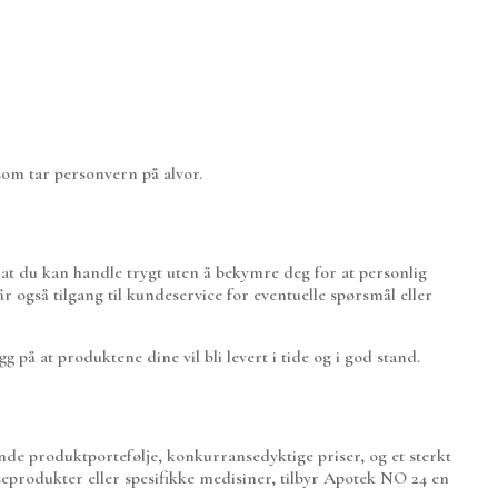
som tar personvern på alvor.
 at du kan handle trygt uten å bekymre deg for at personlig
r også tilgang til kundeservice for eventuelle spørsmål eller
på at produktene dine vil bli levert i tide og i god stand.
e produktportefølje, konkurransedyktige priser, og et sterkt
eprodukter eller spesifikke medisiner, tilbyr Apotek NO 24 en