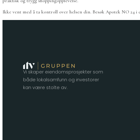
praktisk og trygg shoppingopplevelse.
Ikke vent med å ta kontroll over helsen din. Besøk Apotek NO 24 i d
Vi skaper eiendomsprosjekter som
både lokalsamfunn og investorer
kan være stolte av.