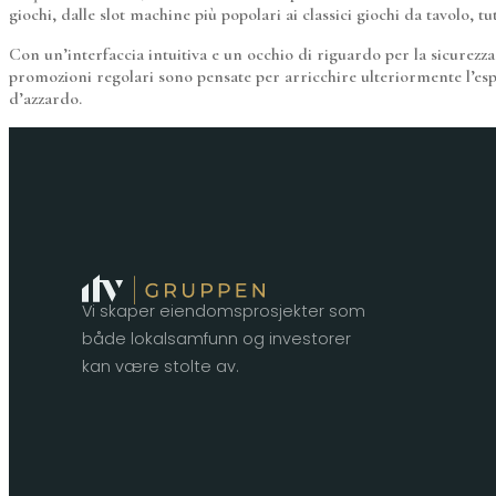
giochi, dalle slot machine più popolari ai classici giochi da tavolo,
Con un’interfaccia intuitiva e un occhio di riguardo per la sicurezza 
promozioni regolari sono pensate per arricchire ulteriormente l’espe
d’azzardo.
Vi skaper eiendomsprosjekter som
både lokalsamfunn og investorer
kan være stolte av.