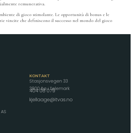
nzialmente remunerativa.
 ambiente di gioco stimolante. Le opportunità di bonus e le
rie vincite che definiscono il successo nel mondo del gioco
KONTAKT
Stasjonsvegen 33
3800 Bø i Telemark
404 08 079
kjellaage@itvas.no
 AS