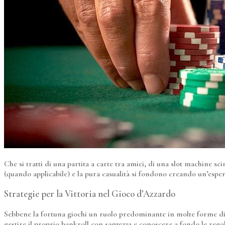
Che si tratti di una partita a carte tra amici, di una slot machine sci
(quando applicabile) e la pura casualità si fondono creando un’espe
Strategie per la Vittoria nel Gioco d’Azzardo
Sebbene la fortuna giochi un ruolo predominante in molte forme di g
gestire il proprio bankroll con saggezza e conoscere a fondo le regol