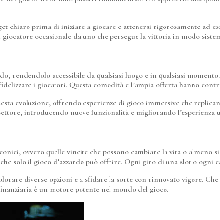
dget chiaro prima di iniziare a giocare e attenersi rigorosamente ad ess
 giocatore occasionale da uno che persegue la vittoria in modo sistem
do, rendendolo accessibile da qualsiasi luogo e in qualsiasi momento.
idelizzare i giocatori. Questa comodità e l’ampia offerta hanno contri
ta evoluzione, offrendo esperienze di gioco immersive che replicano l
l settore, introducendo nuove funzionalità e migliorando l’esperienza u
i iconici, ovvero quelle vincite che possono cambiare la vita o almeno s
 che solo il gioco d’azzardo può offrire. Ogni giro di una slot o ogni c
esplorare diverse opzioni e a sfidare la sorte con rinnovato vigore. Che 
a finanziaria è un motore potente nel mondo del gioco.