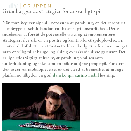
Grundlæggende strategier for ansvarligt spil
Når man begiver sig ud i verdenen af gambling, er det essentielt
at opbygge et solidt fundament baseret på ansvarlighed. Dette
indebærer at forstå de potentielle risici og at implementere
strategier, der sikrer en positiv og kontrolleret spiloplevelse. En
central del af dette er at fastsætte klare budgetter for, hvor meget
man er villig til at bruge, og aldrig overskride disse grænser. Det
er ligeledes vigtigt at huske, at gambling skal ses som
underholdning og ikke som en måde at tjene penge på. For dem,
der søger en mobiloplevelse, er det værd at bemærke, at mange
platforme tilbyder en god
danske spil casino mobil
løsning.