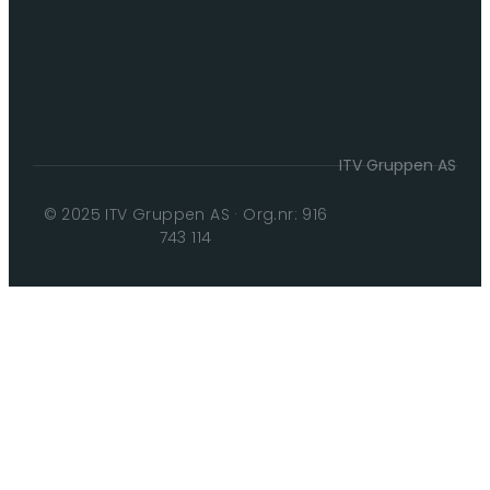
ITV Gruppen AS
© 2025 ITV Gruppen AS · Org.nr: 916
743 114