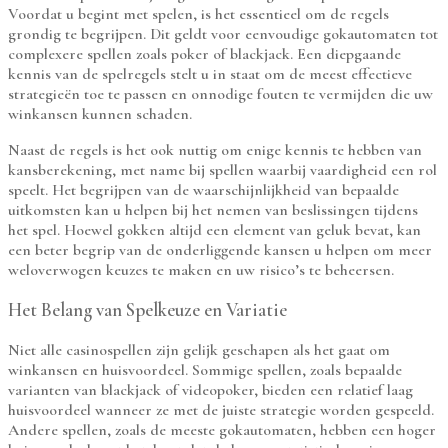
Voordat u begint met spelen, is het essentieel om de regels
grondig te begrijpen. Dit geldt voor eenvoudige gokautomaten tot
complexere spellen zoals poker of blackjack. Een diepgaande
kennis van de spelregels stelt u in staat om de meest effectieve
strategieën toe te passen en onnodige fouten te vermijden die uw
winkansen kunnen schaden.
Naast de regels is het ook nuttig om enige kennis te hebben van
kansberekening, met name bij spellen waarbij vaardigheid een rol
speelt. Het begrijpen van de waarschijnlijkheid van bepaalde
uitkomsten kan u helpen bij het nemen van beslissingen tijdens
het spel. Hoewel gokken altijd een element van geluk bevat, kan
een beter begrip van de onderliggende kansen u helpen om meer
weloverwogen keuzes te maken en uw risico’s te beheersen.
Het Belang van Spelkeuze en Variatie
Niet alle casinospellen zijn gelijk geschapen als het gaat om
winkansen en huisvoordeel. Sommige spellen, zoals bepaalde
varianten van blackjack of videopoker, bieden een relatief laag
huisvoordeel wanneer ze met de juiste strategie worden gespeeld.
Andere spellen, zoals de meeste gokautomaten, hebben een hoger