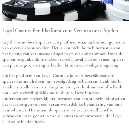
Loyal Casino: Een Platform voor Verantwoord Spelen
Loyal Casino biedt spelers een platform waar zij kunnen genieten
van diverse casinospellen. Het is een plek die zich bewust is van
het belang van verantwoord spelen en dit ook promoot. Door de
spellen toegankelijk te maken, streeft Loyal Casino ernaar spelers
een plezierige ervaring te bieden binnen een veilige omgeving.
Op het platform van Loyal Casino zijn tools beschikbaar die
spelers kunnen helpen hun speelgedrag te beheren. Denk hierbij
aan het instellen van stortingslimieten, verlieslimieten of zelfs de
optie om zichzelf tijdelijk uit te sluiten. Deze functies
ondersteunen spelers bij het bewaren van een stabiele mindset en
het waarborgen van een verantwoordelijke benadering van hun
casinobezoek. Het is aan de speler om deze tools effectief te
gebruiken en te genieten van de entertainmentwaarde die Loyal
Casino te bieden heeft.