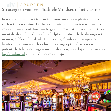
Strategieën voor een Stabiele Mindset in het Casino
Een stabiele mindset is cruciaal voor succes en plezier bij het
spelen in een casino. Dit betekent niet alleen weten wanneer te
stoppen, maar ook hoe om te gaan met winst en verlies. Het is een
mentale discipline die spelers helpt om rationele beslissingen te
nemen, zelfs onder druk. Door een gefundeerde aanpak te
hanteren, kunnen spelers hun ervaring optimaliseren en
potentiële teleurstellingen minimaliseren, waarbij een bezoek aan
loyal-online.nl
een goede start kan zijn.