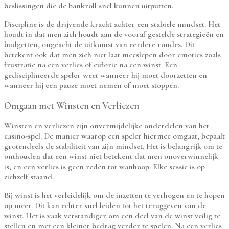
beslissingen die de bankroll snel kunnen uitputten.
Discipline is de drijvende kracht achter een stabiele mindset. Het
houdt in dat men zich houdt aan de vooraf gestelde strategieën en
budgetten, ongeacht de uitkomst van eerdere rondes. Dit
betekent ook dat men zich niet laat meeslepen door emoties zoals
frustratie na een verlies of euforie na een winst. Een
gedisciplineerde speler weet wanneer hij moet doorzetten en
wanneer hij een pauze moet nemen of moet stoppen.
Omgaan met Winsten en Verliezen
Winsten en verliezen zijn onvermijdelijke onderdelen van het
casino-spel. De manier waarop een speler hiermee omgaat, bepaalt
grotendeels de stabiliteit van zijn mindset. Het is belangrijk om te
onthouden dat een winst niet betekent dat men onoverwinnelijk
is, en een verlies is geen reden tot wanhoop. Elke sessie is op
zichzelf staand.
Bij winst is het verleidelijk om de inzetten te verhogen en te hopen
op meer. Dit kan echter snel leiden tot het teruggeven van de
winst. Het is vaak verstandiger om een deel van de winst veilig te
stellen en met een kleiner bedrag verder te spelen. Na een verlies