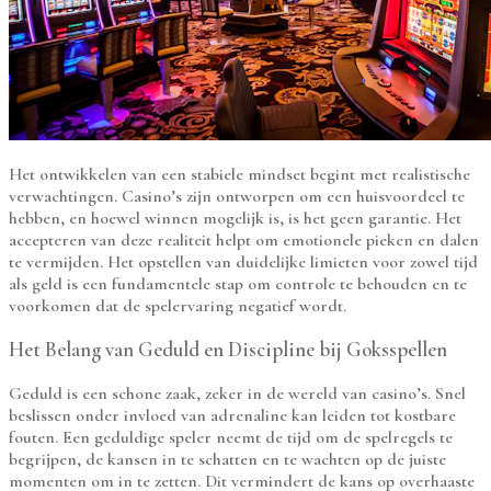
Het ontwikkelen van een stabiele mindset begint met realistische
verwachtingen. Casino’s zijn ontworpen om een huisvoordeel te
hebben, en hoewel winnen mogelijk is, is het geen garantie. Het
accepteren van deze realiteit helpt om emotionele pieken en dalen
te vermijden. Het opstellen van duidelijke limieten voor zowel tijd
als geld is een fundamentele stap om controle te behouden en te
voorkomen dat de spelervaring negatief wordt.
Het Belang van Geduld en Discipline bij Goksspellen
Geduld is een schone zaak, zeker in de wereld van casino’s. Snel
beslissen onder invloed van adrenaline kan leiden tot kostbare
fouten. Een geduldige speler neemt de tijd om de spelregels te
begrijpen, de kansen in te schatten en te wachten op de juiste
momenten om in te zetten. Dit vermindert de kans op overhaaste