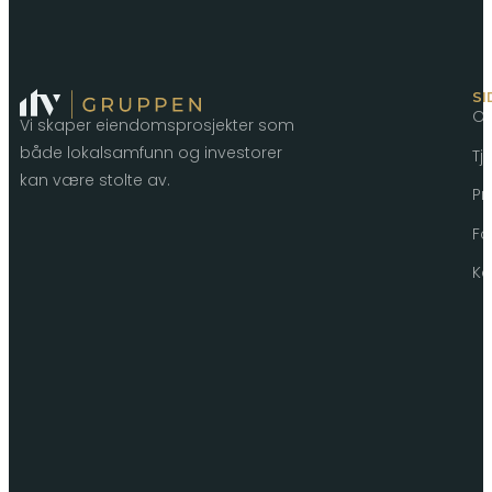
SI
O
Vi skaper eiendomsprosjekter som
både lokalsamfunn og investorer
Tj
kan være stolte av.
Pr
Fo
Ko