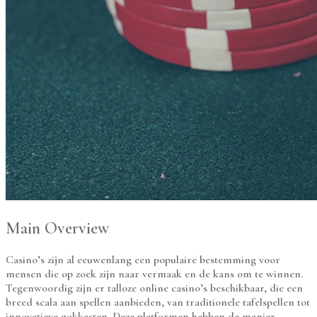
Main Overview
Casino’s zijn al eeuwenlang een populaire bestemming voor
mensen die op zoek zijn naar vermaak en de kans om te winnen.
Tegenwoordig zijn er talloze online casino’s beschikbaar, die een
breed scala aan spellen aanbieden, van traditionele tafelspellen tot
innovatieve gokkasten. Deze platformen hebben de manier