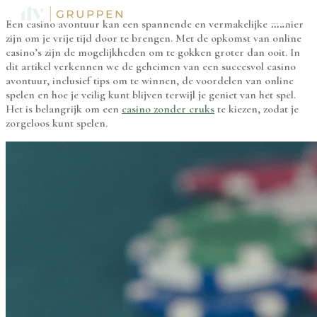
Een casino avontuur kan een spannende en vermakelijke manier
zijn om je vrije tijd door te brengen. Met de opkomst van online
casino’s zijn de mogelijkheden om te gokken groter dan ooit. In
dit artikel verkennen we de geheimen van een succesvol casino
avontuur, inclusief tips om te winnen, de voordelen van online
spelen en hoe je veilig kunt blijven terwijl je geniet van het spel.
Het is belangrijk om een
casino zonder cruks
te kiezen, zodat je
zorgeloos kunt spelen.