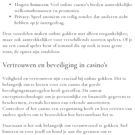
Hogere bonussen:
Veel online casino’s bieden aantrekkelijke
welkomstbonussen en promoties.
Privacy:
Speel anoniem en veilig zonder dat anderen zicht
hebben op je inzetgedrag.
Deze voordelen maken online gokken niet alleen toegankelijker,
maar ook aantrekkelijker voor verschillende soorten spelers. Of je
nu een casual speler bent of iemand die op zoek is naar grote
wins, de opties zijn eindeloos.
Vertrouwen en beveiliging in casino’s
Veiligheid en vertrouwen zijn cruciaal bij online gokken. Het is
belangrijk om te kiezen voor een casino dat goede
beveiligingsmaatregelen heeft getroffen. Dit omvat
encryptietechnologie om je persoonlijke en financiële gegevens te
beschermen, evenals licenties van erkende autoriteiten.
Controleer of het casino een vergunning heeft en lees reviews van
andere spelers om te beoordelen hoe betrouwbaar het is.
Daarnaast is het ook belangrijk om verantwoord te gokken. Stel
limieten in voor jezelf en houd je aan die grenzen om te