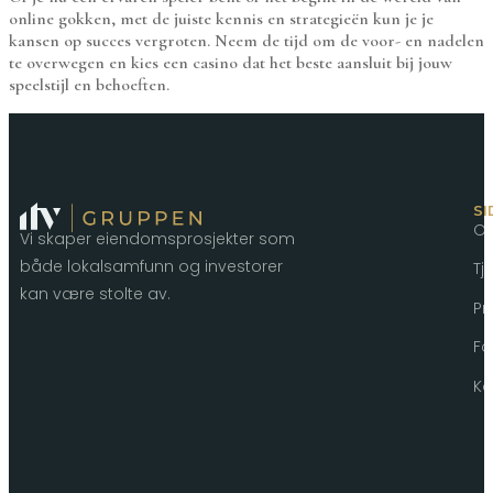
online gokken, met de juiste kennis en strategieën kun je je
kansen op succes vergroten. Neem de tijd om de voor- en nadelen
te overwegen en kies een casino dat het beste aansluit bij jouw
speelstijl en behoeften.
SI
O
Vi skaper eiendomsprosjekter som
både lokalsamfunn og investorer
Tj
kan være stolte av.
Pr
Fo
Ko