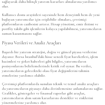
sağlayarak daha bilinçli yatırım kararları almalarına yardımcı
olur.
Kullanıcı dostu arayüzleri sayesinde hem deneyimli hem de yeni
başlayan yatırımcılar için erişilebilir olmaları, çevrimiçi
platformların cazibesini artırır. Hesap yönetimi, emir iletimi ve
portföy takibi gibi işlemlerin kolayca yapılabilmesi, yatırımcıların
zaman kazanmasını sağlar.
Piyasa Verileri ve Analiz Araçları
Başarılı bir yatırım stratejisi, doğru ve güncel piyasa verilerine
dayanır. Borsa İstanbul’daki hisse senedi fiyat hareketleri, işlem
hacimleri ve şirket haberleri gibi bilgiler, yatırımcıların
pozisyonlarını belirlemelerinde kritik rol oynar. Bu veriler,
yatırımcıların gelecekteki olası fiyat değişimlerini tahmin
etmelerine yardımcı olabilir.
Çevrimiçi platformlarda sunulan teknik ve temel analiz araçları
da yatırımcıların piyasayı daha derinlemesine anlamalarını sağlar.
Grafikler, göstergeler ve finansal raporlar gibi araçlar,
yatırımcıların alım satım kararlarını destekler ve risklerini
yönetmelerine yardımcı olur.