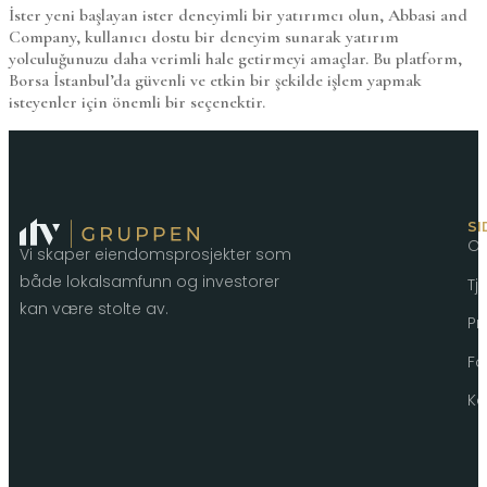
İster yeni başlayan ister deneyimli bir yatırımcı olun, Abbasi and
Company, kullanıcı dostu bir deneyim sunarak yatırım
yolculuğunuzu daha verimli hale getirmeyi amaçlar. Bu platform,
Borsa İstanbul’da güvenli ve etkin bir şekilde işlem yapmak
isteyenler için önemli bir seçenektir.
SI
O
Vi skaper eiendomsprosjekter som
både lokalsamfunn og investorer
Tj
kan være stolte av.
Pr
Fo
Ko