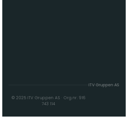
ITV Gruppen AS
© 2025 ITV Gruppen AS · Org.nr: 916
743 114