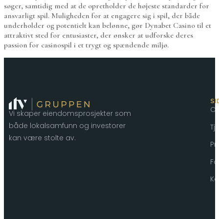
søger, samtidig med at de opretholder de højeste standarder for
ansvarligt spil. Muligheden for at engagere sig i spil, der både
underholder og potentielt kan belønne, gør Dynabet Casino til et
attraktivt sted for entusiaster, der ønsker at udforske deres
passion for casinospil i et trygt og spændende miljø.
SI
O
Vi skaper eiendomsprosjekter som
både lokalsamfunn og investorer
Tj
kan være stolte av.
Pr
Fo
Ko