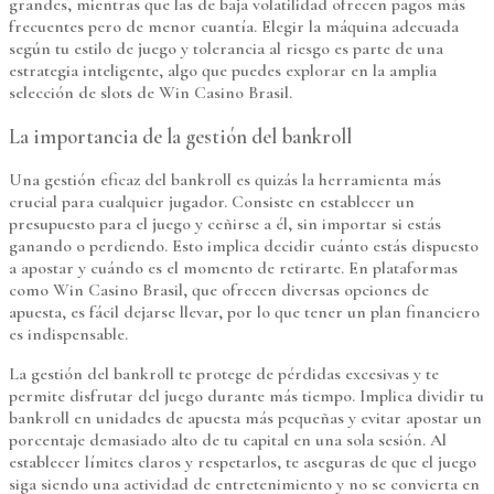
grandes, mientras que las de baja volatilidad ofrecen pagos más
frecuentes pero de menor cuantía. Elegir la máquina adecuada
según tu estilo de juego y tolerancia al riesgo es parte de una
estrategia inteligente, algo que puedes explorar en la amplia
selección de slots de Win Casino Brasil.
La importancia de la gestión del bankroll
Una gestión eficaz del bankroll es quizás la herramienta más
crucial para cualquier jugador. Consiste en establecer un
presupuesto para el juego y ceñirse a él, sin importar si estás
ganando o perdiendo. Esto implica decidir cuánto estás dispuesto
a apostar y cuándo es el momento de retirarte. En plataformas
como Win Casino Brasil, que ofrecen diversas opciones de
apuesta, es fácil dejarse llevar, por lo que tener un plan financiero
es indispensable.
La gestión del bankroll te protege de pérdidas excesivas y te
permite disfrutar del juego durante más tiempo. Implica dividir tu
bankroll en unidades de apuesta más pequeñas y evitar apostar un
porcentaje demasiado alto de tu capital en una sola sesión. Al
establecer límites claros y respetarlos, te aseguras de que el juego
siga siendo una actividad de entretenimiento y no se convierta en