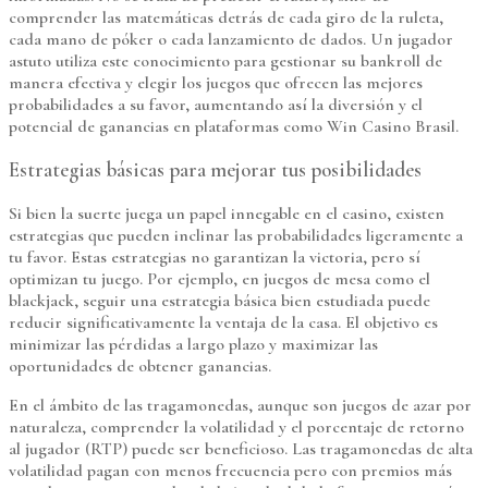
comprender las matemáticas detrás de cada giro de la ruleta,
cada mano de póker o cada lanzamiento de dados. Un jugador
astuto utiliza este conocimiento para gestionar su bankroll de
manera efectiva y elegir los juegos que ofrecen las mejores
probabilidades a su favor, aumentando así la diversión y el
potencial de ganancias en plataformas como Win Casino Brasil.
Estrategias básicas para mejorar tus posibilidades
Si bien la suerte juega un papel innegable en el casino, existen
estrategias que pueden inclinar las probabilidades ligeramente a
tu favor. Estas estrategias no garantizan la victoria, pero sí
optimizan tu juego. Por ejemplo, en juegos de mesa como el
blackjack, seguir una estrategia básica bien estudiada puede
reducir significativamente la ventaja de la casa. El objetivo es
minimizar las pérdidas a largo plazo y maximizar las
oportunidades de obtener ganancias.
En el ámbito de las tragamonedas, aunque son juegos de azar por
naturaleza, comprender la volatilidad y el porcentaje de retorno
al jugador (RTP) puede ser beneficioso. Las tragamonedas de alta
volatilidad pagan con menos frecuencia pero con premios más