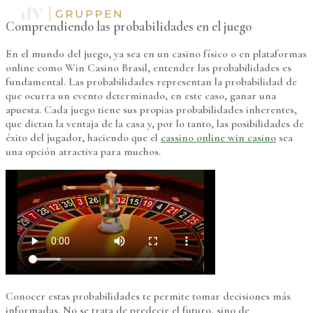
Comprendiendo las probabilidades en el juego
En el mundo del juego, ya sea en un casino físico o en plataformas
online como Win Casino Brasil, entender las probabilidades es
fundamental. Las probabilidades representan la probabilidad de
que ocurra un evento determinado, en este caso, ganar una
apuesta. Cada juego tiene sus propias probabilidades inherentes,
que dictan la ventaja de la casa y, por lo tanto, las posibilidades de
éxito del jugador, haciendo que el
cassino online win casino
sea
una opción atractiva para muchos.
Conocer estas probabilidades te permite tomar decisiones más
informadas. No se trata de predecir el futuro, sino de