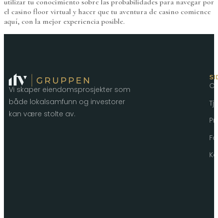
utilizar tu conocimiento sobre las probabilidades para navegar por
el casino floor virtual y hacer que tu aventura de casino comience
aquí, con la mejor experiencia posible.
SI
O
Vi skaper eiendomsprosjekter som
både lokalsamfunn og investorer
Tj
kan være stolte av.
Pr
Fo
Ko