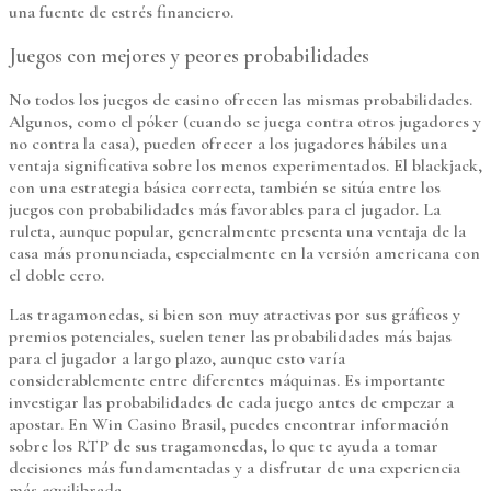
una fuente de estrés financiero.
Juegos con mejores y peores probabilidades
No todos los juegos de casino ofrecen las mismas probabilidades.
Algunos, como el póker (cuando se juega contra otros jugadores y
no contra la casa), pueden ofrecer a los jugadores hábiles una
ventaja significativa sobre los menos experimentados. El blackjack,
con una estrategia básica correcta, también se sitúa entre los
juegos con probabilidades más favorables para el jugador. La
ruleta, aunque popular, generalmente presenta una ventaja de la
casa más pronunciada, especialmente en la versión americana con
el doble cero.
Las tragamonedas, si bien son muy atractivas por sus gráficos y
premios potenciales, suelen tener las probabilidades más bajas
para el jugador a largo plazo, aunque esto varía
considerablemente entre diferentes máquinas. Es importante
investigar las probabilidades de cada juego antes de empezar a
apostar. En Win Casino Brasil, puedes encontrar información
sobre los RTP de sus tragamonedas, lo que te ayuda a tomar
decisiones más fundamentadas y a disfrutar de una experiencia
más equilibrada.