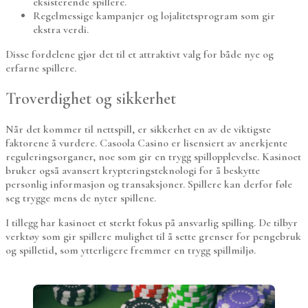
eksisterende spillere.
Regelmessige kampanjer og lojalitetsprogram som gir
ekstra verdi.
Disse fordelene gjør det til et attraktivt valg for både nye og
erfarne spillere.
Troverdighet og sikkerhet
Når det kommer til nettspill, er sikkerhet en av de viktigste
faktorene å vurdere. Casoola Casino er lisensiert av anerkjente
reguleringsorganer, noe som gir en trygg spillopplevelse. Kasinoet
bruker også avansert krypteringsteknologi for å beskytte
personlig informasjon og transaksjoner. Spillere kan derfor føle
seg trygge mens de nyter spillene.
I tillegg har kasinoet et sterkt fokus på ansvarlig spilling. De tilbyr
verktøy som gir spillere mulighet til å sette grenser for pengebruk
og spilletid, som ytterligere fremmer en trygg spillmiljø.