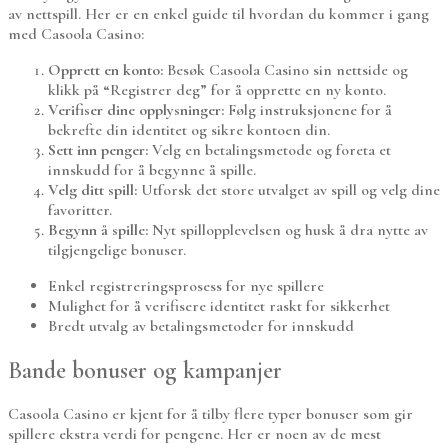
av nettspill. Her er en enkel guide til hvordan du kommer i gang
med Casoola Casino:
Opprett en konto:
Besøk Casoola Casino sin nettside og
klikk på “Registrer deg” for å opprette en ny konto.
Verifiser dine opplysninger:
Følg instruksjonene for å
bekrefte din identitet og sikre kontoen din.
Sett inn penger:
Velg en betalingsmetode og foreta et
innskudd for å begynne å spille.
Velg ditt spill:
Utforsk det store utvalget av spill og velg dine
favoritter.
Begynn å spille:
Nyt spillopplevelsen og husk å dra nytte av
tilgjengelige bonuser.
Enkel registreringsprosess for nye spillere
Mulighet for å verifisere identitet raskt for sikkerhet
Bredt utvalg av betalingsmetoder for innskudd
Bande bonuser og kampanjer
Casoola Casino er kjent for å tilby flere typer bonuser som gir
spillere ekstra verdi for pengene. Her er noen av de mest