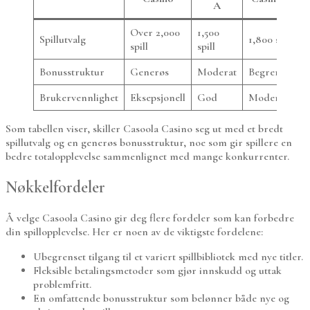
A
Over 2,000
1,500
Spillutvalg
1,800 spill
spill
spill
Bonusstruktur
Generøs
Moderat
Begrenset
Brukervennlighet
Eksepsjonell
God
Moderat
Som tabellen viser, skiller Casoola Casino seg ut med et bredt
spillutvalg og en generøs bonusstruktur, noe som gir spillere en
bedre totalopplevelse sammenlignet med mange konkurrenter.
Nøkkelfordeler
Å velge Casoola Casino gir deg flere fordeler som kan forbedre
din spillopplevelse. Her er noen av de viktigste fordelene:
Ubegrenset tilgang til et variert spillbibliotek med nye titler.
Fleksible betalingsmetoder som gjør innskudd og uttak
problemfritt.
En omfattende bonusstruktur som belønner både nye og