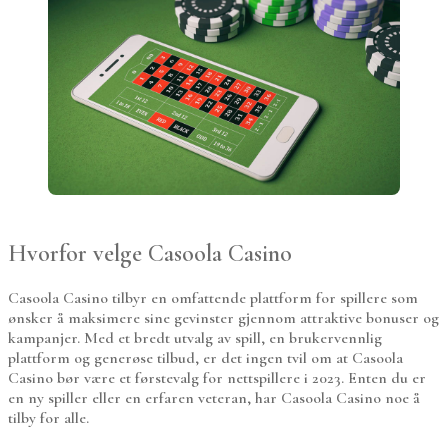
Hvorfor velge Casoola Casino
Casoola Casino tilbyr en omfattende plattform for spillere som
ønsker å maksimere sine gevinster gjennom attraktive bonuser og
kampanjer. Med et bredt utvalg av spill, en brukervennlig
plattform og generøse tilbud, er det ingen tvil om at Casoola
Casino bør være et førstevalg for nettspillere i 2023. Enten du er
en ny spiller eller en erfaren veteran, har Casoola Casino noe å
tilby for alle.