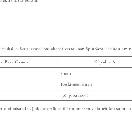
uksia ja tarjouksia.
isuuksilla. Seuraavassa taulukossa vertaillaan SpinBara Casinon omina
pinBara Casino
Kilpailija A
5000+
Keskimääräinen
50% jopa 100 €
et ominaisuudet, jotka tekevät siitä erinomaisen vaihtoehdon suomalaisi