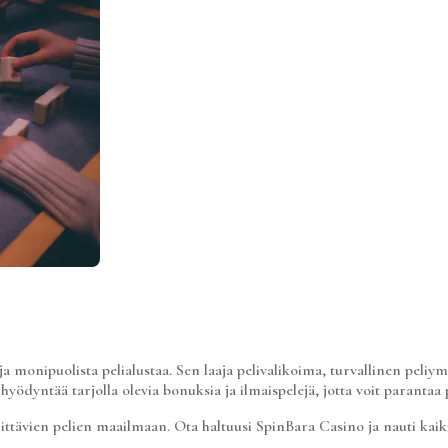
a ja monipuolista pelialustaa. Sen laaja pelivalikoima, turvallinen peli
 hyödyntää tarjolla olevia bonuksia ja ilmaispelejä, jotta voit parantaa
nittävien pelien maailmaan. Ota haltuusi SpinBara Casino ja nauti kaik