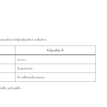
isuuksia kilpailijoihin nähden.
Kilpailija B
6000+
Rajoitettu
Ei talletusbonusta
lle pelaajille.