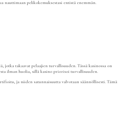
sinua nauttimaan pelikokemuksestasi entistä enemmän.
, jotka takaavat pelaajien turvallisuuden. Tässä kasinossa on
ta ilman huolia, sillä kasino priorisoi turvallisuuden.
ertifioitu, ja niiden satunnaisuutta valvotaan säännöllisesti. Tämä