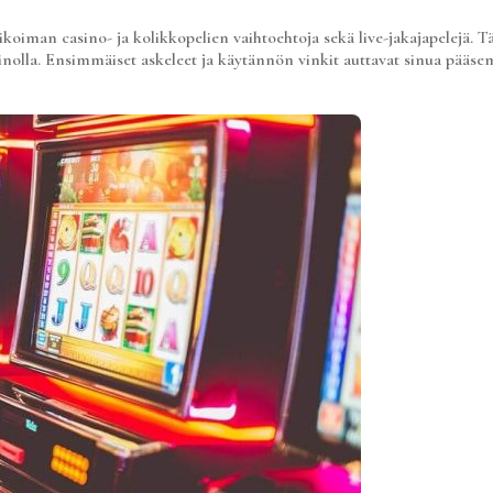
PROSJEKTER
INVESTORER
OM OSS
iman casino- ja kolikkopelien vaihtoehtoja sekä live-jakajapelejä. Tämä
lla. Ensimmäiset askeleet ja käytännön vinkit auttavat sinua pääsemä