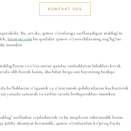
ESG
KONTAKT OSS
hqarishdir. Bu, avvalo, qimor o’yinlariga sarflanadigan mablag’ni
gdek,
jeton-uz.com
bu qoidalar qimor o’ynovchilarning sog’lig’ini
ishi mumkin.
blag’larini va o’yin turini qanday tanlashlarini bilishlari kerak.
arzda olib borish lozim, shu bilan birga uni hayotning boshqa
 bo’lishlarini o’rganish va o’zini tutish qobiliyatlarini kuchaytirish
larini yanada samarali va xavfsiz tarzda boshqarishlari mumkin.
ablag’ sarflashni rejalashtirish va bu miqdorni oshirmaslik lozim.
siga jiddiy ahamiyat bermaslik, qimor o’yinlaridan ko’proq foyda