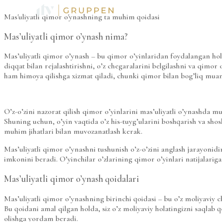
TJENESTER
Mas'uliyatli qimor o'ynashning ta muhim qoidasi
Mas’uliyatli qimor o’ynash nima?
Mas’uliyatli qimor o’ynash – bu qimor o’yinlaridan foydalangan holda
diqqat bilan rejalashtirishni, o’z chegaralarini belgilashni va qimor
ham himoya qilishga xizmat qiladi, chunki qimor bilan bog’liq mua
O’z-o’zini nazorat qilish qimor o’yinlarini mas’uliyatli o’ynashda mu
Shuning uchun, o’yin vaqtida o’z his-tuyg’ularini boshqarish va sho
muhim jihatlari bilan muvozanatlash kerak.
Mas’uliyatli qimor o’ynashni tushunish o’z-o’zini anglash jarayonidir
imkonini beradi. O’yinchilar o’zlarining qimor o’yinlari natijalariga
Mas’uliyatli qimor o’ynash qoidalari
Mas’uliyatli qimor o’ynashning birinchi qoidasi – bu o’z moliyaviy c
Bu qoidani amal qilgan holda, siz o’z moliyaviy holatingizni saqlab 
olishga yordam beradi.