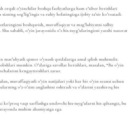
 orqali o’yinchilar boshqa faoliyatlarga ham e’tibor berishlari
izning sog’lig’ingiz va ruhiy holatingizga ijobiy ta’sir ko’rsatadi.
otlaringizni boshqarish, muvaffaqiyat va mag’lubiyatni salbiy
 Shu sababli, o’yin jarayonida o’z his-tuyg’ularingizni yaxshi nazorat
 mas’uliyatli qimor o’ynash qoidalariga amal qilish muhimdir.
olishlari mumkin. O’zlariga savollar berishlari, masalan, “Bu o’yin
halarini kengaytirishlari zarur.
lan, muvaffaqiyatli o’yin natijalari yoki har bir o’yin seansi uchun
arning o’z-o’zini anglashini oshiradi va o’zlarini yaxshiroq his
i ko’proq vaqt sarflashga undovchi his-tuyg’ularni his qilsangiz, bu
u jarayonda muhim ahamiyatga ega.