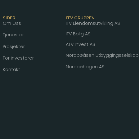
SIDER
ITV GRUPPEN
Om Oss
ITV Eiendomsutvikling AS
ITV Bolig AS
Tjenester
ATV Invest AS
Prosjekter
Nordbøåsen Utbyggingsselskap
For investorer
Nordbøhagen AS
Kontakt