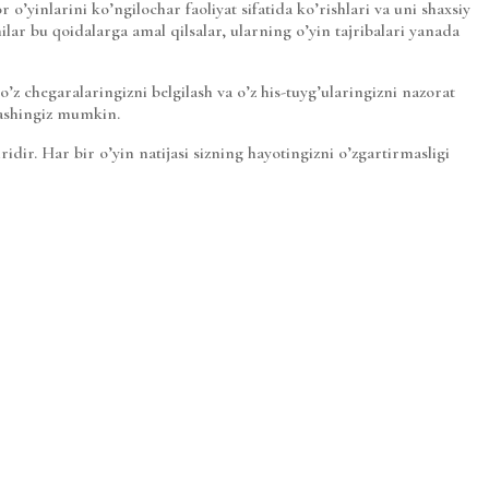
’yinlarini ko’ngilochar faoliyat sifatida ko’rishlari va uni shaxsiy
ilar bu qoidalarga amal qilsalar, ularning o’yin tajribalari yanada
’z chegaralaringizni belgilash va o’z his-tuyg’ularingizni nazorat
lashingiz mumkin.
dir. Har bir o’yin natijasi sizning hayotingizni o’zgartirmasligi