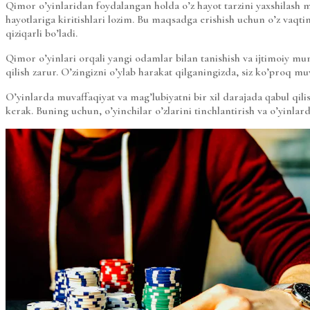
Qimor o’yinlaridan foydalangan holda o’z hayot tarzini yaxshilash mum
hayotlariga kiritishlari lozim. Bu maqsadga erishish uchun o’z vaqtin
qiziqarli bo’ladi.
Qimor o’yinlari orqali yangi odamlar bilan tanishish va ijtimoiy mun
qilish zarur. O’zingizni o’ylab harakat qilganingizda, siz ko’proq 
O’yinlarda muvaffaqiyat va mag’lubiyatni bir xil darajada qabul qili
kerak. Buning uchun, o’yinchilar o’zlarini tinchlantirish va o’yinlard