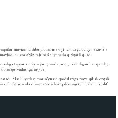
 pompalar mavjud. Ushbu platforma o’yinchilarga qulay va xavfsiz
avjud, bu esa o’yin tajribasini yanada qiziqarli qiladi.
berishga tayyor va o’yin jarayonida yuzaga keladigan har qanday
 doim quvvatlashga tayyor.
ratadi. Mas’uliyatli qimor o’ynash qoidalariga rioya qilish orqali
ames platformasida qimor o’ynash orqali yangi tajribalarni kashf