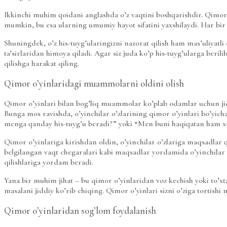
Ikkinchi muhim qoidani anglashda o’z vaqtini boshqarishdir. Qimor o’
mumkin, bu esa ularning umumiy hayot sifatini yaxshilaydi. Har bir o’y
Shuningdek, o’z his-tuyg’ularingizni nazorat qilish ham mas’uliyatli
ta’sirlaridan himoya qiladi. Agar siz juda ko’p his-tuyg’ularga beril
qilishga harakat qiling.
Qimor o’yinlaridagi muammolarni oldini olish
Qimor o’yinlari bilan bog’liq muammolar ko’plab odamlar uchun jid
Bunga mos ravishda, o’yinchilar o’zlarining qimor o’yinlari bo’yicha
menga qanday his-tuyg’u beradi?” yoki “Men buni haqiqatan ham xohl
Qimor o’yinlariga kirishdan oldin, o’yinchilar o’zlariga maqsadlar qo
belgilangan vaqt chegaralari kabi maqsadlar yordamida o’yinchilar o’
qilishlariga yordam beradi.
Yana bir muhim jihat – bu qimor o’yinlaridan voz kechish yoki to’xta
masalani jiddiy ko’rib chiqing. Qimor o’yinlari sizni o’ziga tortis
Qimor o’yinlaridan sog’lom foydalanish