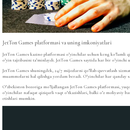
JetTon Games platformasi va uning imkoniyatlari
JetTon Games kazino platformasi o’yinchilar uchun keng ko’lamli qimo
o’yin tajribasini ta’minlaydi. JetTon Games saytida har bir o’yinchi 
JetTon Games shuningdek, 24/7 mijozlarni qo’llab-quvvatlash xizmati
muammolarni hal qilishga yordam beradi. O’yinchilar har qanday sav
O’zbekiston bozoriga mo’ljallangan JetTon Games platformasi, yuqori s
o’yinchilar nafaqat qiziqarli vaqt o’tkazishlari, balki o’z moliyavi
etishlari mumkin.