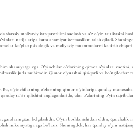
PROSJEKTER
INVESTORER
OM OSS
 shaxsiy moliyaviy barqarorlikni saqlash va o’z o’yin tajribasini bos
 o’yinlari natijalariga katta ahamiyat bermaslikni talab qiladi. Shunin
mmolar ko’plab psixologik va moliyaviy muammolarni keltirib chiqar
him ahamiyatga ega. O’yinchilar o’zlarining qimor o’yinlari vaqtini, ma
shilmaslik juda muhimdir. Qimor o’ynashni qiziqarli va ko’ngilochar t
. Bu, o’yinchilarning o’zlarining qimor o’yinlariga qanday munosabatda
 qanday ta’sir qilishini anglaganlarida, ular o’zlarining o’yin tajriba
hegaralaringizni belgilashdir. O’yin boshlanishidan oldin, qanchalik m
qolish imkoniyatiga ega bo’lasiz. Shuningdek, har qanday o’yin natija