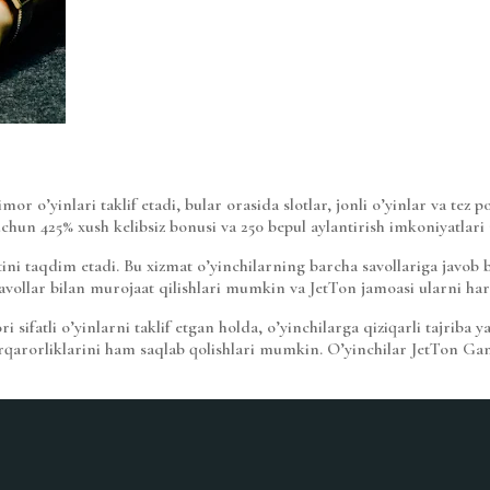
r o’yinlari taklif etadi, bular orasida slotlar, jonli o’yinlar va tez
uchun 425% xush kelibsiz bonusi va 250 bepul aylantirish imkoniyatlari m
ni taqdim etadi. Bu xizmat o’yinchilarning barcha savollariga javob 
ollar bilan murojaat qilishlari mumkin va JetTon jamoasi ularni har
ifatli o’yinlarni taklif etgan holda, o’yinchilarga qiziqarli tajriba ya
y barqarorliklarini ham saqlab qolishlari mumkin. O’yinchilar JetTon G