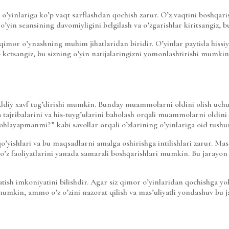
yinlariga ko’p vaqt sarflashdan qochish zarur. O’z vaqtini boshqarish
in seansining davomiyligini belgilash va o’zgarishlar kiritsangiz, bu s
 qimor o’ynashning muhim jihatlaridan biridir. O’yinlar paytida hissiy
ib ketsangiz, bu sizning o’yin natijalaringizni yomonlashtirishi mumkin.
diy xavf tug’dirishi mumkin. Bunday muammolarni oldini olish uchun
 tajribalarini va his-tuyg’ularini baholash orqali muammolarni oldini 
ayapmanmi?” kabi savollar orqali o’zlarining o’yinlariga oid tushunc
’yishlari va bu maqsadlarni amalga oshirishga intilishlari zarur. Masa
z faoliyatlarini yanada samarali boshqarishlari mumkin. Bu jarayon ul
tish imkoniyatini bilishdir. Agar siz qimor o’yinlaridan qochishga yok
hi mumkin, ammo o’z o’zini nazorat qilish va mas’uliyatli yondashuv b