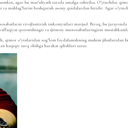
kin, agar bu mas’uliyatli tarzda amalga oshirilsa. O’yinchilar qimor o
i va mablag’larini boshqarish asosiy qoidalardan biridir. Agar o’yinch
osabatlarni rivojlantirish imkoniyatlari mavjud. Biroq, bu jarayonda o
muvaffaqiyat qozonishingiz va ijtimoiy munosabatlaringizni mustahkam
sh, qimor o’yinlaridan sog’lom foydalanishning muhim jihatlaridan biri
an haqiqiy zavq olishga harakat qilishlari zarur.