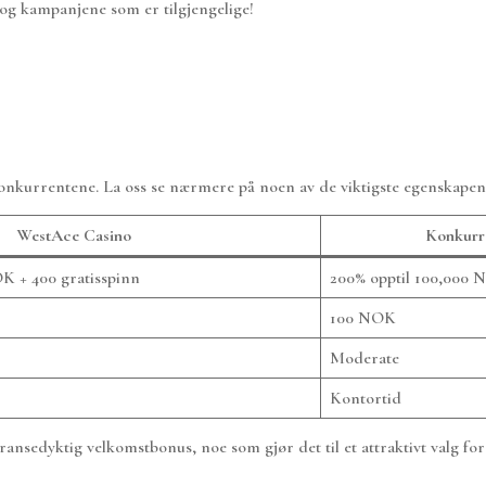
 og kampanjene som er tilgjengelige!
konkurrentene. La oss se nærmere på noen av de viktigste egenskapen
WestAce Casino
Konkurr
K + 400 gratisspinn
200% opptil 100,000
100 NOK
Moderate
Kontortid
ansedyktig velkomstbonus, noe som gjør det til et attraktivt valg for