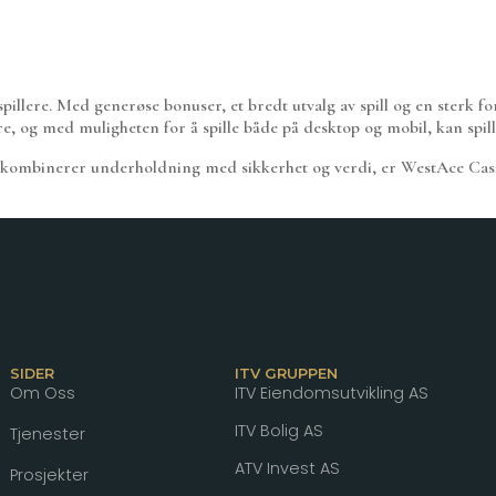
llere. Med generøse bonuser, et bredt utvalg av spill og en sterk for
, og med muligheten for å spille både på desktop og mobil, kan spille
m kombinerer underholdning med sikkerhet og verdi, er WestAce Casino 
SIDER
ITV GRUPPEN
Om Oss
ITV Eiendomsutvikling AS
ITV Bolig AS
Tjenester
ATV Invest AS
Prosjekter