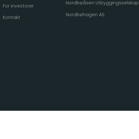
Nordbøåsen Utbyggingsselskap
For investorer
Nordbøhagen AS
Kontakt