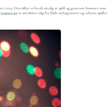
PROSJEKTER
INVESTORER
OM OSS
i 2023. Den tilbyr et bredt utvalg av spill og generøse bonuser som 
r
westace.no
et attraktivt valg for både nybegynnere og erfarne spiller