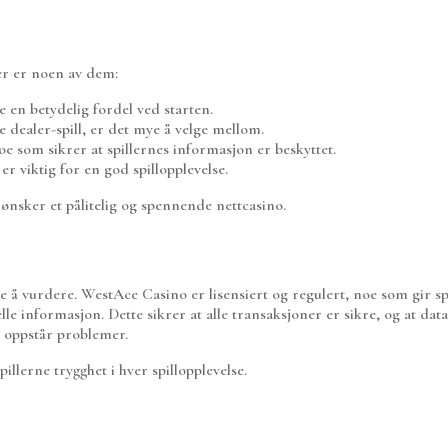
er er noen av dem:
en betydelig fordel ved starten.
ve dealer-spill, er det mye å velge mellom.
e som sikrer at spillernes informasjon er beskyttet.
r viktig for en god spillopplevelse.
 ønsker et pålitelig og spennende nettcasino.
ne å vurdere. WestAce Casino er lisensiert og regulert, noe som gir sp
elle informasjon. Dette sikrer at alle transaksjoner er sikre, og at d
et oppstår problemer.
pillerne trygghet i hver spillopplevelse.