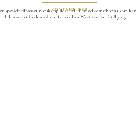
ESG
KONTAKT OSS
er spesielt tilpasset norske spillere. Med en velkomstbonus som kan
e. I denne artikkelen vil vi utforske hva WestAce har å tilby og