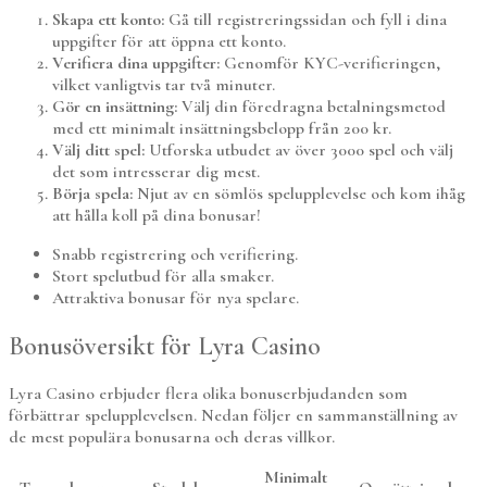
Skapa ett konto:
Gå till registreringssidan och fyll i dina
uppgifter för att öppna ett konto.
Verifiera dina uppgifter:
Genomför KYC-verifieringen,
vilket vanligtvis tar två minuter.
Gör en insättning:
Välj din föredragna betalningsmetod
med ett minimalt insättningsbelopp från 200 kr.
Välj ditt spel:
Utforska utbudet av över 3000 spel och välj
det som intresserar dig mest.
Börja spela:
Njut av en sömlös spelupplevelse och kom ihåg
att hålla koll på dina bonusar!
Snabb registrering och verifiering.
Stort spelutbud för alla smaker.
Attraktiva bonusar för nya spelare.
Bonusöversikt för Lyra Casino
Lyra Casino erbjuder flera olika bonuserbjudanden som
förbättrar spelupplevelsen. Nedan följer en sammanställning av
de mest populära bonusarna och deras villkor.
Minimalt