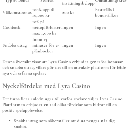
Typ av bonus
Storlek
Omsättningskrav
insättningsbelopp
100% upp till
Fastställs i
Välkomstbonus
200 kr
10,000 kr
bonusvillkor
10% på
Cashback
nettopförluster,
Ingen
Ingen
max 1,000 kr
Inom 15
Snabba uttag
minuter för e-
Ingen
Ingen
plånböcker
Denna översikt visar att Lyra Casino erbjuder generösa bonusar
och snabba uttag, vilket gör det till en attraktiv plattform för både
nya och erfarna spelare.
Nyckelfördelar med Lyra Casino
Det finns flera anledningar till varför spelare väljer Lyra Casino.
Plattformen erbjuder en rad olika fördelar som bidrar till en
positiv spelupplevelse.
Snabba uttag som säkerställer att dina pengar når dig
snabbt.