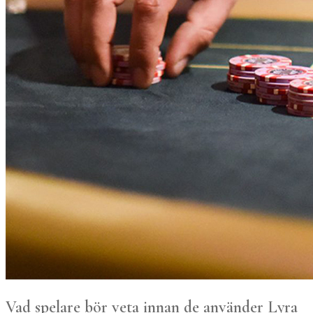
Vad spelare bör veta innan de använder Lyra