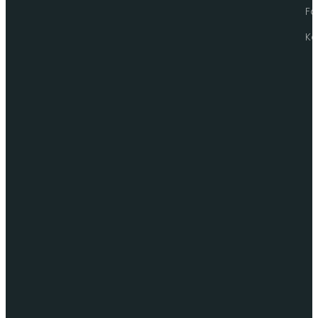
Fo
Ko