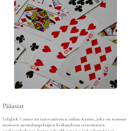
Pääasiat
LolaJack Casino on innovatiivinen online-kasino, joka on noussut
suosioon suomalaispelaajien keskuudessa erinomaisen
asiakaspalvelunsa, laajan pelivalikoimansa ja houkuttelevien