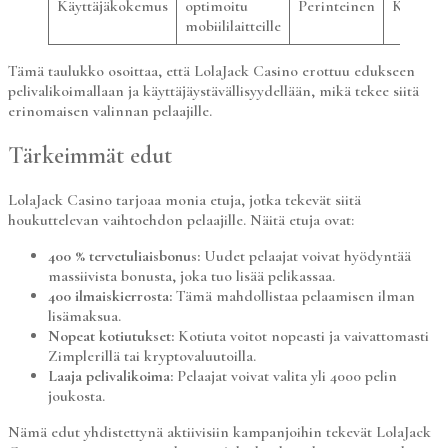
Käyttäjäkokemus
optimoitu
Perinteinen
Keskiar
mobiililaitteille
Tämä taulukko osoittaa, että LolaJack Casino erottuu edukseen
pelivalikoimallaan ja käyttäjäystävällisyydellään, mikä tekee siitä
erinomaisen valinnan pelaajille.
Tärkeimmät edut
LolaJack Casino tarjoaa monia etuja, jotka tekevät siitä
houkuttelevan vaihtoehdon pelaajille. Näitä etuja ovat:
400 % tervetuliaisbonus:
Uudet pelaajat voivat hyödyntää
massiivista bonusta, joka tuo lisää pelikassaa.
400 ilmaiskierrosta:
Tämä mahdollistaa pelaamisen ilman
lisämaksua.
Nopeat kotiutukset:
Kotiuta voitot nopeasti ja vaivattomasti
Zimplerillä tai kryptovaluutoilla.
Laaja pelivalikoima:
Pelaajat voivat valita yli 4000 pelin
joukosta.
Nämä edut yhdistettynä aktiivisiin kampanjoihin tekevät LolaJack