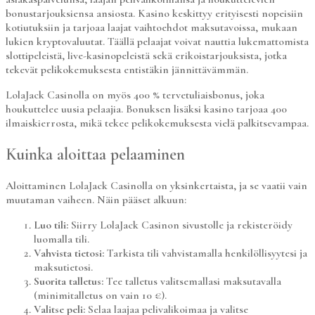
bonustarjouksiensa ansiosta. Kasino keskittyy erityisesti nopeisiin
kotiutuksiin ja tarjoaa laajat vaihtoehdot maksutavoissa, mukaan
lukien kryptovaluutat. Täällä pelaajat voivat nauttia lukemattomista
slottipeleistä, live-kasinopeleistä sekä erikoistarjouksista, jotka
tekevät pelikokemuksesta entistäkin jännittävämmän.
LolaJack Casinolla on myös 400 % tervetuliaisbonus, joka
houkuttelee uusia pelaajia. Bonuksen lisäksi kasino tarjoaa 400
ilmaiskierrosta, mikä tekee pelikokemuksesta vielä palkitsevampaa.
Kuinka aloittaa pelaaminen
Aloittaminen LolaJack Casinolla on yksinkertaista, ja se vaatii vain
muutaman vaiheen. Näin pääset alkuun:
Luo tili:
Siirry LolaJack Casinon sivustolle ja rekisteröidy
luomalla tili.
Vahvista tietosi:
Tarkista tili vahvistamalla henkilöllisyytesi ja
maksutietosi.
Suorita talletus:
Tee talletus valitsemallasi maksutavalla
(minimitalletus on vain 10 €).
Valitse peli:
Selaa laajaa pelivalikoimaa ja valitse