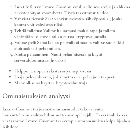
Luo tili:
Siirry Lizaro Casinon viralliselle sivustolle ja klikkaa
rekisteröitymispainiketta. Täytä tarvittavat tiedot.
Vahvista tietosi:
Saat vahvistusviestin sähköpostiisi, jonka
kautta voit vahvistaa tilisi.
Tehdä talletus:
Valitse haluamasi maksutapa ja talleta
vähintään 10 euroa tai 30 euroa kryptovaluutalla.
Valitse peli:
Selaa laajaa pelivalikoimaa ja valitse suosikkisi
aloittaaksesi pelaamisen.
Aloita pelaaminen:
Nauti pelaamisesta ja käytä
tervetulobonustasi hyväksi!
Helppo ja nopea rekisteröitymisprosessi
Laaja pelivalikoima, joka täyttää eri pelaajien tarpeet
Mahdollisuus käyttää kryptovaluuttoja
Ominaisuuksien analyysi
Lizaro Casinon tarjoamat ominaisuudet tekevät siitä
houkuttelevan vaihtoehdon nettikasinopelaajille. Tässä taulukossa
vertaamme Lizaro Casinon tärkeimpiä ominaisuuksia kilpailijoihin
nähden: