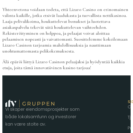
Yhteenvetona voidaan todeta, että Lizaro Casino on erinomainen
valinta kaikille, jotka etsivät laadukasta ja turvallista nettikasinoa.
Laaja pelivalikoima, houkuttelevat bonukset ja luotettava
asiakaspalvelu tekevät siitä houkuttelevan vaihtoehdon.
Rekisteröityminen on helppoa, ja pelaajat voivat aloittaa
pelaamisen nopeasti ja vaivattomasti. Suosittelemme kokeilemaan
Lizaro Casinon tarjoamia mahdollisuuksia ja nauttimaan
unohtumattomasta pelikokemuksesta.
Älä epäröi liittyä Lizaro Casinon pelaajaksi ja hyödyntää kaikkia
etuja, joita tämä innovatiivinen kasino tarjoaa!
SI
O
Vi skaper eiendomsprosjekter som
både lokalsamfunn og investorer
Tj
kan være stolte av.
Pr