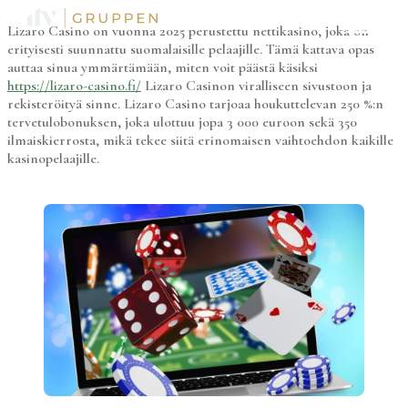
Lizaro Casino on vuonna 2025 perustettu nettikasino, joka on
erityisesti suunnattu suomalaisille pelaajille. Tämä kattava opas
auttaa sinua ymmärtämään, miten voit päästä käsiksi
https://lizaro-casino.fi/
Lizaro Casinon viralliseen sivustoon ja
rekisteröityä sinne. Lizaro Casino tarjoaa houkuttelevan 250 %:n
tervetulobonuksen, joka ulottuu jopa 3 000 euroon sekä 350
ilmaiskierrosta, mikä tekee siitä erinomaisen vaihtoehdon kaikille
kasinopelaajille.