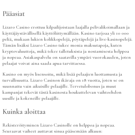
Pääasiat
Lizaro Casino erottuu kilpailijoistaan laajalla pelivalikoimallaan ja
käyttäjäystävällisellä käyttöliittymällään. Kasino tarjoaa yli 10 000
peliä, mukaan lukien kolikkopelejä, pöytäpelejä ja live-kasinopelejä.
Tämän lisäksi Lizaro Casino tukee monia maksutapoja, kuten
kryptovaluuttoja, mikä tekee talletuksista ja nostamisesta helppoa
ja nopeaa. Asiakaspalvelu on saatavilla ympäri vuorokauden, joten
pelaajat voivat aina saada apua tarvittaessa.
Kasino on myös lisensoitu, mikä lisää pelaajien luottamusta ja
turvallisuutta. Lizaro Casinon ikäraja on 18 vuotta, joten se on
suunnattu vain aikuisille pelaajille. Tervetulobonus ja muut
kampanjat tekevät tästä kasinosta houkuttelevan vaihtoehdon
uusille ja kokeneille pelaajille.
Kuinka aloittaa
Rekisteröityminen Lizaro Casinolle on helppoa ja nopeaa.
Seuraavat vaiheet auttavat sinua pääsemään alkuun: