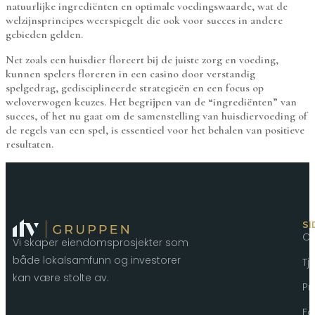
natuurlijke ingrediënten en optimale voedingswaarde, wat de
welzijnsprincipes weerspiegelt die ook voor succes in andere
gebieden gelden.
Net zoals een huisdier floreert bij de juiste zorg en voeding,
kunnen spelers floreren in een casino door verstandig
spelgedrag, gedisciplineerde strategieën en een focus op
weloverwogen keuzes. Het begrijpen van de “ingrediënten” van
succes, of het nu gaat om de samenstelling van huisdiervoeding of
de regels van een spel, is essentieel voor het behalen van positieve
resultaten.
SI
O
Vi skaper eiendomsprosjekter som
både lokalsamfunn og investorer
Tj
kan være stolte av.
Pr
Fo