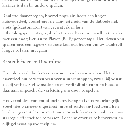
kleiner is dan bij andere spellen.
Roulette daarentegen, hoewel populair, heeft een hoger
huisvoordeel, vooral met de aanwezigheid van de dubbele nul.
Slots (gokautomaten) variëren sterk in hun
uitbetalingspercentages, dus het is raadzaam om spellen te zoeken
met een hoog Return to Player (RTP) percentage. Het kiezen van
spellen met een lagere variantie kan ook helpen om uw bankroll
langer te laten meegaan.
Risicobeheer en Discipline
Discipline is de hoeksteen van succesvol casinospelen. Het is
essentieel om te weten wanneer u moet stoppen, zowel bij winst
als bij verlies. Stel winstdoelen en verlieslimieten in en houd u
daaraan, ongeacht de verleiding om door te spelen.
Het vermijden van emotionele beslissingen is net zo belangrijk.
Speel niet wanneer u gestrest, moe of onder invloed bent. Een
heldere geest stelt u in staat om rationele keuzes te maken en uw
strategie effectief toe te passen. Leer uw emoties te beheersen en
blijf gefocust op uw spelplan.