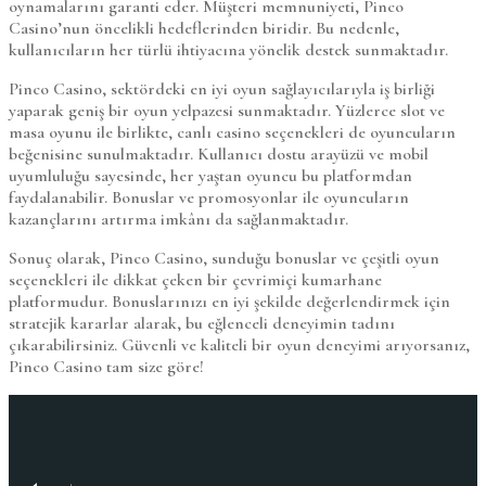
oynamalarını garanti eder. Müşteri memnuniyeti, Pinco
Casino’nun öncelikli hedeflerinden biridir. Bu nedenle,
kullanıcıların her türlü ihtiyacına yönelik destek sunmaktadır.
Pinco Casino, sektördeki en iyi oyun sağlayıcılarıyla iş birliği
yaparak geniş bir oyun yelpazesi sunmaktadır. Yüzlerce slot ve
masa oyunu ile birlikte, canlı casino seçenekleri de oyuncuların
beğenisine sunulmaktadır. Kullanıcı dostu arayüzü ve mobil
uyumluluğu sayesinde, her yaştan oyuncu bu platformdan
faydalanabilir. Bonuslar ve promosyonlar ile oyuncuların
kazançlarını artırma imkânı da sağlanmaktadır.
Sonuç olarak, Pinco Casino, sunduğu bonuslar ve çeşitli oyun
seçenekleri ile dikkat çeken bir çevrimiçi kumarhane
platformudur. Bonuslarınızı en iyi şekilde değerlendirmek için
stratejik kararlar alarak, bu eğlenceli deneyimin tadını
çıkarabilirsiniz. Güvenli ve kaliteli bir oyun deneyimi arıyorsanız,
Pinco Casino tam size göre!