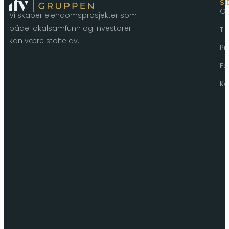
SI
O
Vi skaper eiendomsprosjekter som
både lokalsamfunn og investorer
Tj
kan være stolte av.
Pr
Fo
Ko