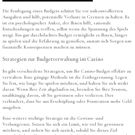
Die Festlegung eines Budgets schützt Sie vor unkontrollierten
Ausgaben und hilft, potenzielle Verluste in Grenzen zu halten. Es
ist ein psychologischer Anker, der Ihnen hilft, rationale
Entscheidungen zu treffen, selbst wenn die Spannung des Spiels
steigt. Ein gut durchdachtes Budget ermöglicht es Ihnen, länger
zu spielen und die Erfahrung zu genießen, anstatt sich Sorgen um
finanzielle Konsequenzen machen zu müssen.
Strategien zur Budgetverwaltung im Casino
Es gibt verschiedene Strategien, um Ihr Casino-Budget effektiv zu
verwalten. Eine gängige Methode ist die Zeitbegrenzung. Legen
Sie fest, wie lange Sie spielen möchten, und halten Sie sich strikt
daran. Wenn Ihre Zeit abgelaufen ist, beenden Sie Ihre Session,
unabhängig davon, ob Sie gewinnen oder verlieren. Dies
verhindert, dass Sie aus Erschöpfung oder Frustration mehr Geld
ausgeben.
Eine weitere wichtige Strategie ist die Gewinn- und
Verlustgrenze. Setzen Sie sich ein Limit, wie viel Sie gewinnen
möchten, und ziehen Sie sich zurück, sobald Sie dieses Ziel