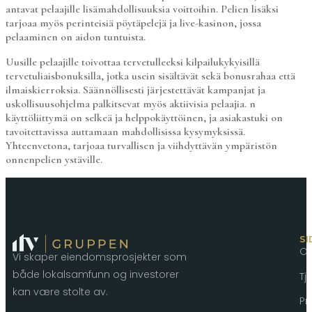
antavat pelaajille lisämahdollisuuksia voittoihin. Pelien lisäksi
tarjoaa myös perinteisiä pöytäpelejä ja live-kasinon, jossa
pelaaminen on aidon tuntuista.
Uusille pelaajille toivottaa tervetulleeksi kilpailukykyisillä
tervetuliaisbonuksilla, jotka usein sisältävät sekä bonusrahaa että
ilmaiskierroksia. Säännöllisesti järjestettävät kampanjat ja
uskollisuusohjelma palkitsevat myös aktiivisia pelaajia. n
käyttöliittymä on selkeä ja helppokäyttöinen, ja asiakastuki on
tavoitettavissa auttamaan mahdollisissa kysymyksissä.
Yhteenvetona, tarjoaa turvallisen ja viihdyttävän ympäristön
onnenpelien ystäville.
SI
O
Vi skaper eiendomsprosjekter som
både lokalsamfunn og investorer
Tj
kan være stolte av.
Pr