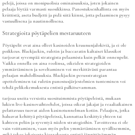
pelejä, joissa on monipuolisia ominaisuuksia, joten jokainen
pelaaja löytää varmasti suosikkinsa. Panostuksenhallinta on myös
kriittistä; aseta budjetti ja pidä siitä kiinni, jotta pelaaminen pysyy
vastuullisena ja nautinnollisena.
Strategioita pöytäpelien mestaruuteen
Pöytäpelit ovat aina olleet kasinoiden kruununjalokiviä, ja ei ole
poikkeus. Blackjackin, ruletin ja baccaratin kaltaiset klassikot
tarjoavat syvempää strategista pelaamista kuin pelkät onnenpelit.
Vaikka onnella on aina roolinsa, oikeiden strategioiden
ymmärtäminen ja soveltaminen voi merkittävästi parantaa
pelaajan mahdollisuuksia. Blackjackin perusstrategian
opetteleminen tai ruletin panostusjärjestelmien tunteminen voi
tehdä pelikokemuksesta entistä palkitsevamman.
tarjoaa useita versioita suosituimmista pöytäpeleistä, mukaan
lukien live-kasinovaihtoehdot, joissa oikeat jakajat ja reaaliaikainen
pelattavuus tuovat aidon kasinotunnelman kotiin. Pelaajien, jotka
haluavat kehittyä pöytäpeleissä, kannattaa keskittyä yhteen tai
kahteen peliin ja syventyä niiden strategioihin. Tavoitteena ei ole
vain voittaminen, vaan myös pelin ymmärtäminen syvällisemmin,
mikä tekee jokaisesta kierroksesta entistä jännittävämmän.