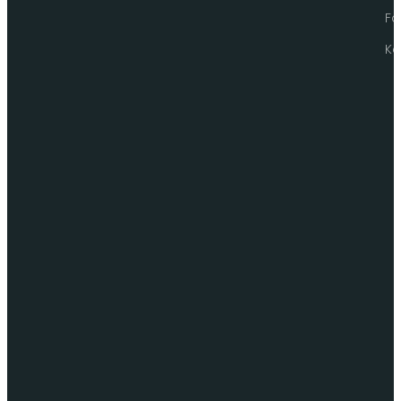
Fo
Ko