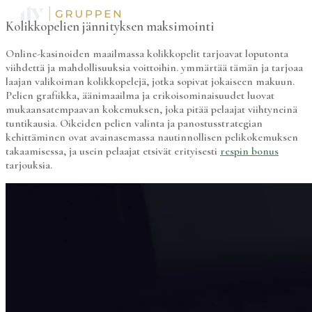
Kolikkopelien jännityksen maksimointi
Online-kasinoiden maailmassa kolikkopelit tarjoavat loputonta
viihdettä ja mahdollisuuksia voittoihin. ymmärtää tämän ja tarjoaa
laajan valikoiman kolikkopelejä, jotka sopivat jokaiseen makuun.
Pelien grafiikka, äänimaailma ja erikoisominaisuudet luovat
mukaansatempaavan kokemuksen, joka pitää pelaajat viihtyneinä
tuntikausia. Oikeiden pelien valinta ja panostusstrategian
kehittäminen ovat avainasemassa nautinnollisen pelikokemuksen
takaamisessa, ja usein pelaajat etsivät erityisesti
respin bonus
tarjouksia.