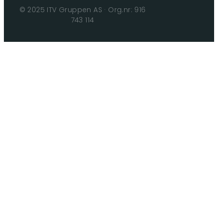
© 2025 ITV Gruppen AS · Org.nr: 916
743 114