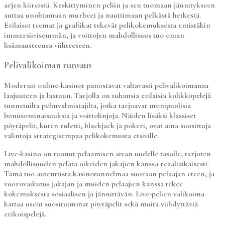
arjen kiireistä. Keskittyminen peliin ja sen tuomaan jännitykseen
auttaa unohtamaan murheet ja nauttimaan pelkästä hetkestä.
Erilaiset teemat ja grafiikat tekevät pelikokemuksesta entistäkin
immersiivisemmän, ja voittojen mahdollisuus tuo oman
lisämausteensa viihteeseen.
Pelivalikoiman runsaus
Modernit online-kasinot panostavat valtavasti pelivalikoimansa
laajuuteen ja laatuun. Tarjolla on tuhansia erilaisia kolikkopelejä
tunnetuilta pelinvalmistajilta, jotka tarjoavat monipuolisia
bonusominaisuuksia ja voittolinjoja. Näiden lisäksi klassiset
pöytäpelit, kuten ruletti, blackjack ja pokeri, ovat aina suosittuja
valintoja strategisempaa pelikokemusta etsiville.
Live-kasino on tuonut pelaamisen aivan uudelle tasolle, tarjoten
mahdollisuuden pelata oikeiden jakajien kanssa reaaliaikaisesti.
Tämä tuo autenttista kasinotunnelmaa suoraan pelaajan eteen, ja
vuorovaikutus jakajan ja muiden pelaajien kanssa tekee
kokemuksesta sosiaalisen ja jännittävän. Live-pelien valikoima
kattaa usein suosituimmat pöytäpelit sekä muita viihdyttäviä
erikoispelejä.