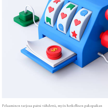
Pelaaminen tarjoaa paitsi viihdettä, myös hetkellisen pakopaikan