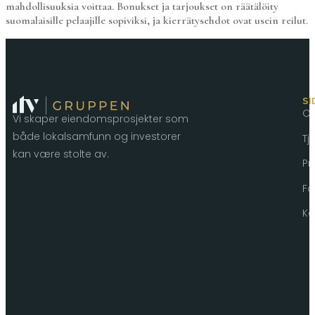
mahdollisuuksia voittaa. Bonukset ja tarjoukset on räätälöity
suomalaisille pelaajille sopiviksi, ja kierrätysehdot ovat usein reilut.
SI
O
Vi skaper eiendomsprosjekter som
både lokalsamfunn og investorer
Tj
kan være stolte av.
Pr
Fo
Ko