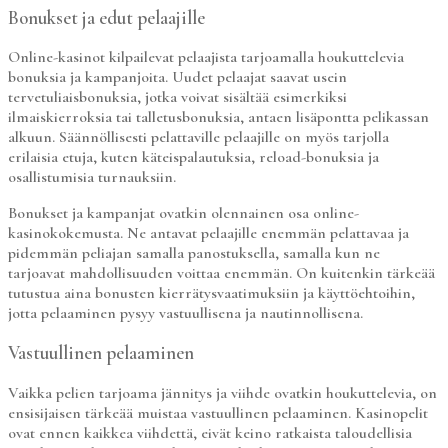
Bonukset ja edut pelaajille
Online-kasinot kilpailevat pelaajista tarjoamalla houkuttelevia
bonuksia ja kampanjoita. Uudet pelaajat saavat usein
tervetuliaisbonuksia, jotka voivat sisältää esimerkiksi
ilmaiskierroksia tai talletusbonuksia, antaen lisäpontta pelikassan
alkuun. Säännöllisesti pelattaville pelaajille on myös tarjolla
erilaisia etuja, kuten käteispalautuksia, reload-bonuksia ja
osallistumisia turnauksiin.
Bonukset ja kampanjat ovatkin olennainen osa online-
kasinokokemusta. Ne antavat pelaajille enemmän pelattavaa ja
pidemmän peliajan samalla panostuksella, samalla kun ne
tarjoavat mahdollisuuden voittaa enemmän. On kuitenkin tärkeää
tutustua aina bonusten kierrätysvaatimuksiin ja käyttöehtoihin,
jotta pelaaminen pysyy vastuullisena ja nautinnollisena.
Vastuullinen pelaaminen
Vaikka pelien tarjoama jännitys ja viihde ovatkin houkuttelevia, on
ensisijaisen tärkeää muistaa vastuullinen pelaaminen. Kasinopelit
ovat ennen kaikkea viihdettä, eivät keino ratkaista taloudellisia