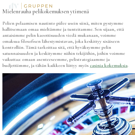
Mielenrauha pelikokemuksen ytimenä
Pelien pelaamisen nautinto piilee usein siinä, miten pystymme
hallitsemaan omaa mieltämme ja tunteitamme. Sen sijaan, että
antaisimme pelin kaoottisuuden viedä mukanaan, voimme
omaksua filosofisen lähestymistavan, joka keskittyy sisäiseen
kontrolliin. Tämä tarkoittaa sitä, että hyväksymme pelin
satunnaisuuden ja keskitymme niihin tekijöihin, joihin voimme
vaikuttaa: omaan asenteeseemme, pelistrategiaamme ja
budjettiimme, ja tähän kaikkeen liittyy myös
casinia kokemuksia
.