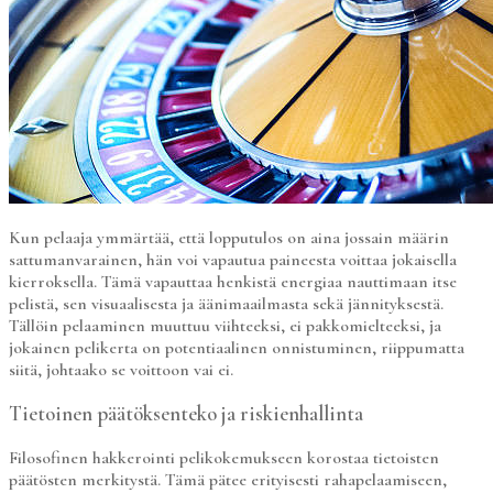
Kun pelaaja ymmärtää, että lopputulos on aina jossain määrin
sattumanvarainen, hän voi vapautua paineesta voittaa jokaisella
kierroksella. Tämä vapauttaa henkistä energiaa nauttimaan itse
pelistä, sen visuaalisesta ja äänimaailmasta sekä jännityksestä.
Tällöin pelaaminen muuttuu viihteeksi, ei pakkomielteeksi, ja
jokainen pelikerta on potentiaalinen onnistuminen, riippumatta
siitä, johtaako se voittoon vai ei.
Tietoinen päätöksenteko ja riskienhallinta
Filosofinen hakkerointi pelikokemukseen korostaa tietoisten
päätösten merkitystä. Tämä pätee erityisesti rahapelaamiseen,