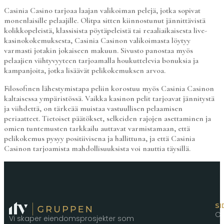
Casinia Casino tarjoaa laajan valikoiman pelejä, jotka sopivat
monenlaisille pelaajille. Olitpa sitten kiinnostunut jännittävistä
kolikkopeleistä, klassisista pöytäpeleistä tai reaaliaikaisesta live-
kasinokokemuksesta, Casinia Casinon valikoimasta löytyy
varmasti jotakin jokaiseen makuun. Sivusto panostaa myös
pelaajien viihtyvyyteen tarjoamalla houkuttelevia bonuksia ja
kampanjoita, jotka lisäävät pelikokemuksen arvoa.
Filosofinen lähestymistapa peliin korostuu myös Casinia Casinon
kaltaisessa ympäristössä. Vaikka kasinon pelit tarjoavat jännitystä
ja viihdettä, on tärkeää muistaa vastuullisen pelaamisen
periaatteet. Tietoiset päätökset, selkeiden rajojen asettaminen ja
omien tuntemusten tarkkailu auttavat varmistamaan, että
pelikokemus pysyy positiivisena ja hallittuna, ja että Casinia
Casinon tarjoamista mahdollisuuksista voi nauttia täysillä.
SI
O
Vi skaper eiendomsprosjekter som