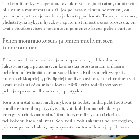
Tärkeintä on kyky sopeutua. Jos jokin strategia ei toimi, on tärkeää
olla valmis muuttamaan sitä. Jos pelisessio ei suju odotetusti, on
parempi lopettaa ajoissa kuin jatkaa tappiollisesti. Tämä joustavuus,
yhdistettynä kykyyn hyväksyä epäonnistumiset osana prosessia, on
avain pitkäkestoiseen nautintoon ja menestykseen pelien parissa.
Pelien monimuotoisuus ja omien mieltymysten
tunnistaminen
Pelien maailma on valtava ja monipuolinen, ja filosofinen
lähestymistapa pelaamiseen kannustaa tutustumaan erilaisiin
peleihin ja löytämään omat suosikkinsa. Erilaisia pelityyppejä,
kuten kolikkopelejä, pöytäpelejä tai live-kasinon, kokeileminen voi
avata uusia näkökulmia ja löytää niitä, jotka todella vetoavat
pelaajan persoonallisuuteen ja pelityyliin.
Kun tunnistat omat mieltymyksesi ja tiedät, mitkä pelit tuottavat
sinulle eniten iloa ja tyydytystä, voit kohdentaa peliaikasi ja
energiasi tehokkaammin. Tämä itseymmärrys on tärkeä osa
pelikokemuksen hallintaa. Sen avulla voit rakentaa pelistrategian,
joka on paitsi tehokas, myös syvästi nautinnollinen ja palkitseva.