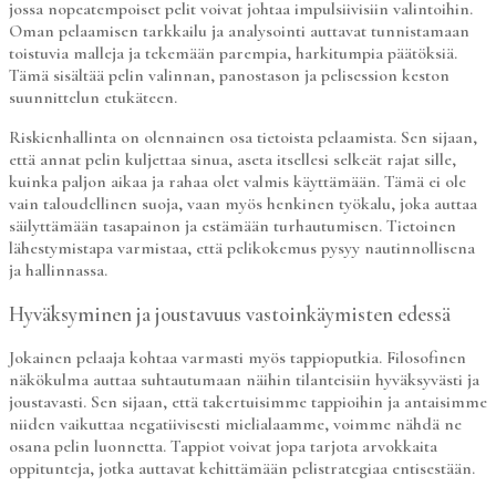
jossa nopeatempoiset pelit voivat johtaa impulsiivisiin valintoihin.
Oman pelaamisen tarkkailu ja analysointi auttavat tunnistamaan
toistuvia malleja ja tekemään parempia, harkitumpia päätöksiä.
Tämä sisältää pelin valinnan, panostason ja pelisession keston
suunnittelun etukäteen.
Riskienhallinta on olennainen osa tietoista pelaamista. Sen sijaan,
että annat pelin kuljettaa sinua, aseta itsellesi selkeät rajat sille,
kuinka paljon aikaa ja rahaa olet valmis käyttämään. Tämä ei ole
vain taloudellinen suoja, vaan myös henkinen työkalu, joka auttaa
säilyttämään tasapainon ja estämään turhautumisen. Tietoinen
lähestymistapa varmistaa, että pelikokemus pysyy nautinnollisena
ja hallinnassa.
Hyväksyminen ja joustavuus vastoinkäymisten edessä
Jokainen pelaaja kohtaa varmasti myös tappioputkia. Filosofinen
näkökulma auttaa suhtautumaan näihin tilanteisiin hyväksyvästi ja
joustavasti. Sen sijaan, että takertuisimme tappioihin ja antaisimme
niiden vaikuttaa negatiivisesti mielialaamme, voimme nähdä ne
osana pelin luonnetta. Tappiot voivat jopa tarjota arvokkaita
oppitunteja, jotka auttavat kehittämään pelistrategiaa entisestään.