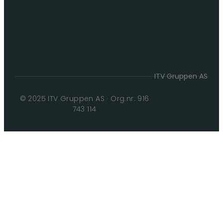
ITV Gruppen AS
© 2025 ITV Gruppen AS · Org.nr: 916
743 114