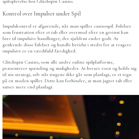
spiloplevelse hos Glitchspin Casino.
Kontrol over Impulser under Spil
Impulskontrol er afgørende, når man spiller casinospil. Følelser
som frustration efter et tab eller overmod efter en gevinst kan
føre til impulsive handlinger, der sjældent ender godt. At
genkende disse følelser og handle bevidst i stedet for at reagere
impulsivt er en værdifuld færdighed.
Glitchspin Casino, som alle andre online spilplatforme,
præsenterer spænding og muligheder. At bevare roen og holde sig
til sin strategi, selv når tingene ikke går som planlagt, er et tegn
på en moden spiller. Dette kan forhindre, at man jagter tab eller
satser mere end planlagt.