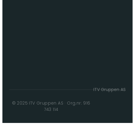
ITV Gruppen AS
© 2025 ITV Gruppen AS · Org.nr: 916
743 114