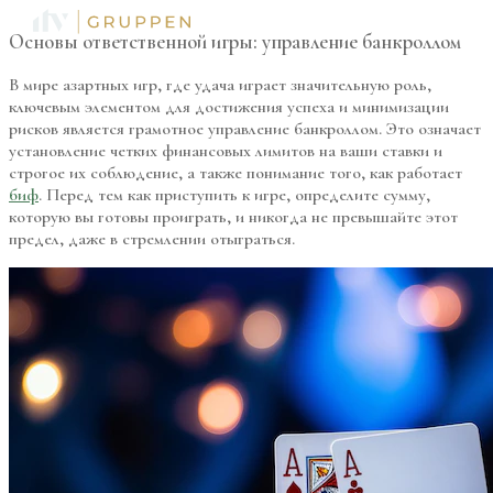
Основы ответственной игры: управление банкроллом
В мире азартных игр, где удача играет значительную роль,
ключевым элементом для достижения успеха и минимизации
рисков является грамотное управление банкроллом. Это означает
установление четких финансовых лимитов на ваши ставки и
строгое их соблюдение, а также понимание того, как работает
биф
. Перед тем как приступить к игре, определите сумму,
которую вы готовы проиграть, и никогда не превышайте этот
предел, даже в стремлении отыграться.