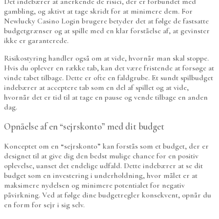
Det indebærer at anerkende de risici, der er forbundet med
gambling, og aktivt at tage skridt for at minimere dem. For
Newlucky Casino Login brugere betyder det at følge de fastsatte
budgetgrænser og at spille med en klar forståelse af, at gevinster
ikke er garanterede.
Risikostyring handler også om at vide, hvornår man skal stoppe.
Hvis du oplever en række tab, kan det være fristende at forsøge at
vinde tabet tilbage. Dette er ofte en faldgrube. Et sundt spilbudget
indebærer at acceptere tab som en del af spillet og at vide,
hvornår det er tid til at tage en pause og vende tilbage en anden
dag.
Opnåelse af en “sejrskonto” med dit budget
Konceptet om en “sejrskonto” kan forstås som et budget, der er
designet til at give dig den bedst mulige chance for en positiv
oplevelse, uanset det endelige udfald. Dette indebærer at se dit
budget som en investering i underholdning, hvor målet er at
maksimere nydelsen og minimere potentialet for negativ
påvirkning. Ved at følge dine budgetregler konsekvent, opnår du
en form for sejr i sig selv.