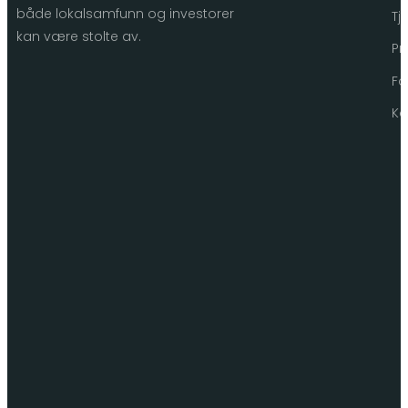
både lokalsamfunn og investorer
Tj
kan være stolte av.
Pr
Fo
Ko