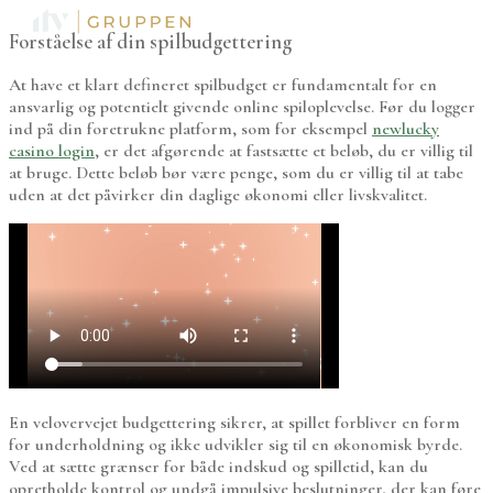
Forståelse af din spilbudgettering
At have et klart defineret spilbudget er fundamentalt for en
ansvarlig og potentielt givende online spiloplevelse. Før du logger
ind på din foretrukne platform, som for eksempel
newlucky
casino login
, er det afgørende at fastsætte et beløb, du er villig til
at bruge. Dette beløb bør være penge, som du er villig til at tabe
uden at det påvirker din daglige økonomi eller livskvalitet.
En velovervejet budgettering sikrer, at spillet forbliver en form
for underholdning og ikke udvikler sig til en økonomisk byrde.
Ved at sætte grænser for både indskud og spilletid, kan du
opretholde kontrol og undgå impulsive beslutninger, der kan føre