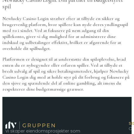
Newlucky Casino Login: Din partner til budgetstyret
spil
Newlucky Casino Login stræber efter at tilbyde en sikker og
brugervenlig platform, hvor spillere kan nyde deres yndlingsspil
med ro i sindet. Ved at fokusere på nem adgang til din
spillekonto, giver vi dig mulighed for at administrere dine
indskud og udbetalinger effektivt, hvilket er afgørende for at
overholde dit spilbudget.
Platformen er designet til at understøtte din spiloplevelse, hvad
enten du er nybegynder eller erfaren spiller. Ved at tilbyde et
bredt udvalg af spil og sikre betalingsmetoder, hjælper Newlucky
Casino Login dig med at holde styr på dit forbrug og fokusere på
den sjove og spændende del af online gambling, alt imens du
respekterer dine budgetmæssige grænser.
SI
O
Vi skaper eiendomsprosjekter som