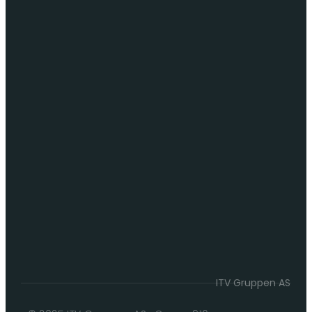
ITV Gruppen AS